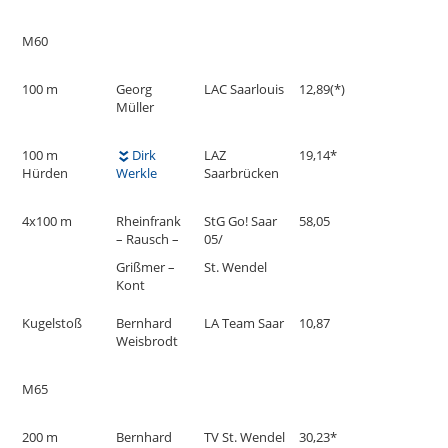
M60
100 m
Georg
LAC Saarlouis
12,89(*)
Müller
100 m
Dirk
LAZ
19,14*
Hürden
Werkle
Saarbrücken
4x100 m
Rheinfrank
StG Go! Saar
58,05
– Rausch –
05/
Grißmer –
St. Wendel
Kont
Kugelstoß
Bernhard
LA Team Saar
10,87
Weisbrodt
M65
200 m
Bernhard
TV St. Wendel
30,23*