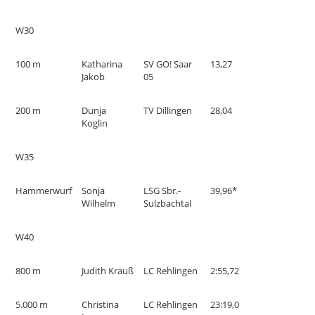
W30
100 m
Katharina
SV GO! Saar
13,27
Jakob
05
200 m
Dunja
TV Dillingen
28,04
Koglin
W35
Hammerwurf
Sonja
LSG Sbr.-
39,96*
Wilhelm
Sulzbachtal
W40
800 m
Judith Krauß
LC Rehlingen
2:55,72
5.000 m
Christina
LC Rehlingen
23:19,0