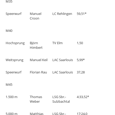
M35
Speerwurf
Manuel
LC Rehlingen
59,51*
Croon
M40
Hochsprung
Björn
TV Elm
1,50
Himbert
Weitsprung
Manuel Keil
LAC Saarlouis
5,99*
Speerwurf
Florian Rau
LAC Saarlouis
37,28
M45
1.500 m
Thomas
LSG Sbr.-
4:33,52*
Weber
Sulzbachtal
5.000 m
Matthias
LSG Sbr.-
17:24,0