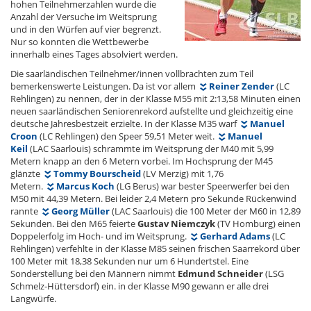
hohen Teilnehmerzahlen wurde die
Anzahl der Versuche im Weitsprung
und in den Würfen auf vier begrenzt.
Nur so konnten die Wettbewerbe
innerhalb eines Tages absolviert werden.
Die saarländischen Teilnehmer/innen vollbrachten zum Teil
bemerkenswerte Leistungen. Da ist vor allem
Reiner Zender
(LC
Rehlingen) zu nennen, der in der Klasse M55 mit 2:13,58 Minuten einen
neuen saarländischen Seniorenrekord aufstellte und gleichzeitig eine
deutsche Jahresbestzeit erzielte. In der Klasse M35 warf
Manuel
Croon
(LC Rehlingen) den Speer 59,51 Meter weit.
Manuel
Keil
(LAC Saarlouis) schrammte im Weitsprung der M40 mit 5,99
Metern knapp an den 6 Metern vorbei. Im Hochsprung der M45
glänzte
Tommy Bourscheid
(LV Merzig) mit 1,76
Metern.
Marcus Koch
(LG Berus) war bester Speerwerfer bei den
M50 mit 44,39 Metern. Bei leider 2,4 Metern pro Sekunde Rückenwind
rannte
Georg Müller
(LAC Saarlouis) die 100 Meter der M60 in 12,89
Sekunden. Bei den M65 feierte
Gustav Niemczyk
(TV Homburg) einen
Doppelerfolg im Hoch- und im Weitsprung.
Gerhard Adams
(LC
Rehlingen) verfehlte in der Klasse M85 seinen frischen Saarrekord über
100 Meter mit 18,38 Sekunden nur um 6 Hundertstel. Eine
Sonderstellung bei den Männern nimmt
Edmund Schneider
(LSG
Schmelz-Hüttersdorf) ein. in der Klasse M90 gewann er alle drei
Langwürfe.