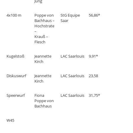
Jung
4x100 m
Poppe von
StG Equipe
56,86*
Bachhaus –
Saar
Hochstrate
–
Krauß –
Flesch
Kugelstoß
Jeannette
LAC Saarlouis
9,91*
Kirch
Diskuswurf
Jeannette
LAC Saarlouis
23,58
Kirch
Speerwurf
Fiona
LAC Saarlouis
31,75*
Poppe von
Bachhaus
W45