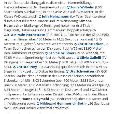
In der Damenabteilung gab es die meisten Normerfüllungen.
Hervorzuheben ist der Hammerwurf von
Sonja Wilhelm
(LSG
Saarbrücken-Sulzbachtal) in der Klasse W35 auf 39,96 Meter. In der
Klasse W45 setzte sich
Julia Heinzmann
(LA Team Saar) zweimal
durch: über 80 Meter Hürden und im Weitsprung.
Simone
Hutmacher-Maßong
(LC Rehlingen) holte hier drei Titel: im
Kugelstoß, Diskuswurf und Hammerwurf. Doppelt erfolgreich
war
Kirstin Hochstrate
(TuS 1860 Neunkirchen) in der Klasse W50
mit ihren Siegen über 100 Meter in 14,23 Sekunden und mit 10,15
Metern im Kugelstoß. Senioren-Weltmeisterin
Christine Ecker
(LA
Team Saar) beherrschte den Diskuswurf der W55 mit 33,95 Metern.
Den Hammerwurf gewann
Sabine Grißmer
(TV St. Wendel), mit
37,05 Metern. Sprintkönigin bei den W60 wurde
Silvia Gallelli
(TV
Dillingen) mit Siegen über 100 Meter (15,58 Sek.) und 200 Meter (33,47
Sek.).
Christel Ney
(LSG Saarlouis) qualifizierte sich in der W65 als
Siegerin mit Kugel und Diskus für Erding.
Ute Schweitzer
(SV GO!
Saar 05 Saarbrücken) bestritt in der Klasse W70 einen persönlichen
Siebenkampf. Mit 18,03 Sekunden über 100 Meter, 38,38 Sekunden
über 200 Meter, 1,12 Meter im Hochsprung, 3,11 Meter im Weitsprung,
8,34 Meter im Kugelstoß, 16,23 Meter im Diskuswurf und 19,22 Meter
im Speerwurf erfüllte sie in jeder Disziplin die DM-Norm. In der Klasse
W80 waren
Hanne Bleymehl
(SC Friedrichsthal) über 100 Meter und
im Weitsprung sowie
Hildegard Gemmerich-Both
(LSG Saarlouis)
mit Kugel und Diskus je zweimal erfolgreich.