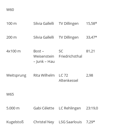
W60
100 m
Silvia Gallelli
TV Dillingen
15,58*
200 m
Silvia Gallelli
TV Dillingen
33,47*
4x100 m
Bost –
SC
81,21
Weisenstein
Friedrichsthal
– Junk – Hau
Weitsprung
Rita Wilhelm
LC 72
2,98
Altenkessel
W65
5.000 m
Gabi Célette
LC Rehlingen
23:19,0
Kugelstoß
Christel Ney
LSG Saarlouis
7,29*