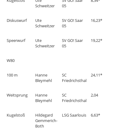
Kugelstoß
Ute
SV GO! Saar
8,34*
Schweitzer
05
Diskuswurf
Ute
SV GO! Saar
16,23*
Schweitzer
05
Speerwurf
Ute
SV GO! Saar
19,22*
Schweitzer
05
W80
100 m
Hanne
SC
24,11*
Bleymehl
Friedrichsthal
Weitsprung
Hanne
SC
2,04
Bleymehl
Friedrichsthal
Kugelstoß
Hildegard
LSG Saarlouis
6,63*
Gemmerich-
Both