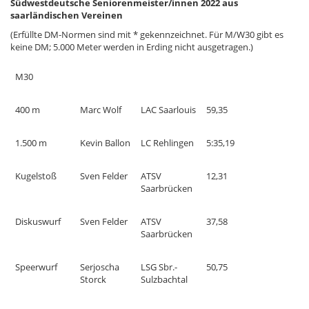
Südwestdeutsche Seniorenmeister/innen 2022 aus
saarländischen Vereinen
(Erfüllte DM-Normen sind mit * gekennzeichnet. Für M/W30 gibt es
keine DM; 5.000 Meter werden in Erding nicht ausgetragen.)
M30
400 m
Marc Wolf
LAC Saarlouis
59,35
1.500 m
Kevin Ballon
LC Rehlingen
5:35,19
Kugelstoß
Sven Felder
ATSV
12,31
Saarbrücken
Diskuswurf
Sven Felder
ATSV
37,58
Saarbrücken
Speerwurf
Serjoscha
LSG Sbr.-
50,75
Storck
Sulzbachtal