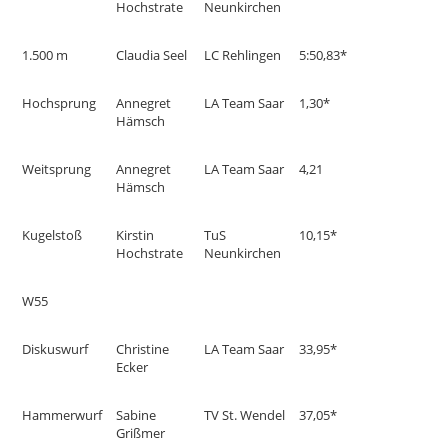
Hochstrate
Neunkirchen
1.500 m
Claudia Seel
LC Rehlingen
5:50,83*
Hochsprung
Annegret
LA Team Saar
1,30*
Hämsch
Weitsprung
Annegret
LA Team Saar
4,21
Hämsch
Kugelstoß
Kirstin
TuS
10,15*
Hochstrate
Neunkirchen
W55
Diskuswurf
Christine
LA Team Saar
33,95*
Ecker
Hammerwurf
Sabine
TV St. Wendel
37,05*
Grißmer