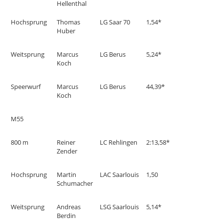
Hellenthal
Hochsprung
Thomas
LG Saar 70
1,54*
Huber
Weitsprung
Marcus
LG Berus
5,24*
Koch
Speerwurf
Marcus
LG Berus
44,39*
Koch
M55
800 m
Reiner
LC Rehlingen
2:13,58*
Zender
Hochsprung
Martin
LAC Saarlouis
1,50
Schumacher
Weitsprung
Andreas
LSG Saarlouis
5,14*
Berdin