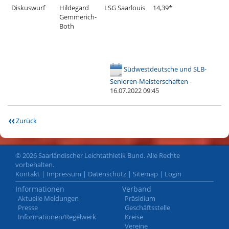
Diskuswurf
Hildegard
LSG Saarlouis
14,39*
Gemmerich-
Both
Südwestdeutsche und SLB-
Senioren-Meisterschaften
-
16.07.2022 09:45
Zurück
© 2026 Saarländischer Leichtathletik Bund. Alle Rechte
vorbehalten.
Kontakt
|
Impressum
|
Datenschutz
|
Sitemap
|
Login
Informationen
Verband
Aktuelle Meldungen
Präsidium
Presse
Geschäftsstelle
Informationen/Regelwerk
Kreise
Vereine