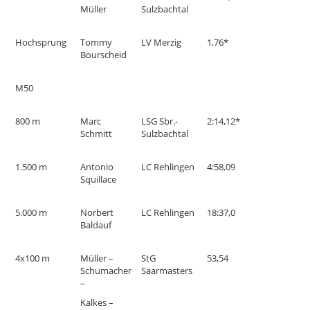
Müller
Sulzbachtal
Hochsprung
Tommy
LV Merzig
1,76*
Bourscheid
M50
800 m
Marc
LSG Sbr.-
2:14,12*
Schmitt
Sulzbachtal
1.500 m
Antonio
LC Rehlingen
4:58,09
Squillace
5.000 m
Norbert
LC Rehlingen
18:37,0
Baldauf
4x100 m
Müller –
StG
53,54
Schumacher
Saarmasters
–
Kalkes –