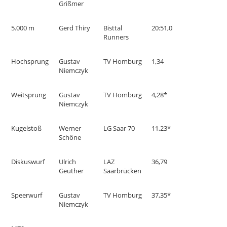
Grißmer
5.000 m
Gerd Thiry
Bisttal
20:51,0
Runners
Hochsprung
Gustav
TV Homburg
1,34
Niemczyk
Weitsprung
Gustav
TV Homburg
4,28*
Niemczyk
Kugelstoß
Werner
LG Saar 70
11,23*
Schöne
Diskuswurf
Ulrich
LAZ
36,79
Geuther
Saarbrücken
Speerwurf
Gustav
TV Homburg
37,35*
Niemczyk