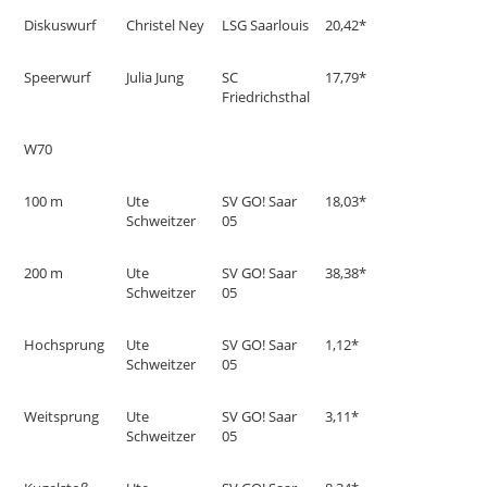
Diskuswurf
Christel Ney
LSG Saarlouis
20,42*
Speerwurf
Julia Jung
SC
17,79*
Friedrichsthal
W70
100 m
Ute
SV GO! Saar
18,03*
Schweitzer
05
200 m
Ute
SV GO! Saar
38,38*
Schweitzer
05
Hochsprung
Ute
SV GO! Saar
1,12*
Schweitzer
05
Weitsprung
Ute
SV GO! Saar
3,11*
Schweitzer
05