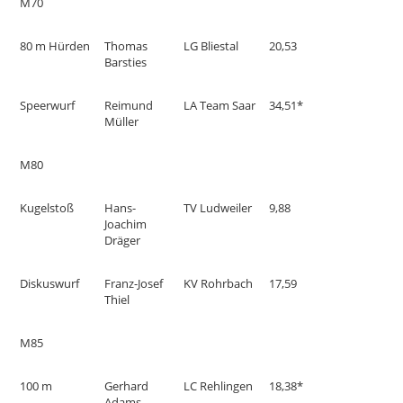
M70
80 m Hürden
Thomas
LG Bliestal
20,53
Barsties
Speerwurf
Reimund
LA Team Saar
34,51*
Müller
M80
Kugelstoß
Hans-
TV Ludweiler
9,88
Joachim
Dräger
Diskuswurf
Franz-Josef
KV Rohrbach
17,59
Thiel
M85
100 m
Gerhard
LC Rehlingen
18,38*
Adams