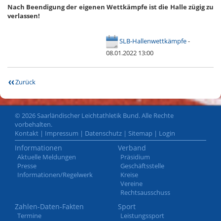
Nach Beendigung der eigenen Wettkämpfe ist die Halle zügig zu
verlassen!
SLB-Hallenwettkämpfe
-
08.01.2022 13:00
Zurück
© 2026 Saarländischer Leichtathletik Bund. Alle Rechte
vorbehalten.
Kontakt
|
Impressum
|
Datenschutz
|
Sitemap
|
Login
Informationen
Verband
Aktuelle Meldungen
Präsidium
Presse
Geschäftsstelle
Informationen/Regelwerk
Kreise
Vereine
Rechtsausschuss
Zahlen-Daten-Fakten
Sport
Termine
Leistungssport