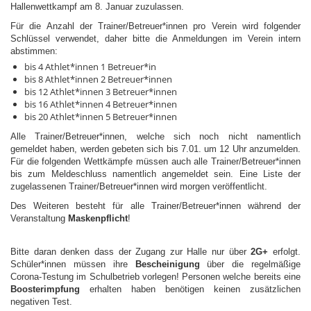
Hallenwettkampf am 8. Januar zuzulassen.
Für die Anzahl der Trainer/Betreuer*innen pro Verein wird folgender
Schlüssel verwendet, daher bitte die Anmeldungen im Verein intern
abstimmen:
bis 4 Athlet*innen 1 Betreuer*in
bis 8 Athlet*innen 2 Betreuer*innen
bis 12 Athlet*innen 3 Betreuer*innen
bis 16 Athlet*innen 4 Betreuer*innen
bis 20 Athlet*innen 5 Betreuer*innen
Alle Trainer/Betreuer*innen, welche sich noch nicht namentlich
gemeldet haben, werden gebeten sich bis 7.01. um 12 Uhr anzumelden.
Für die folgenden Wettkämpfe müssen auch alle Trainer/Betreuer*innen
bis zum Meldeschluss namentlich angemeldet sein. Eine Liste der
zugelassenen Trainer/Betreuer*innen wird morgen veröffentlicht.
Des Weiteren besteht für alle Trainer/Betreuer*innen während der
Veranstaltung
Maskenpflicht
!
Bitte daran denken dass der Zugang zur Halle nur über
2G+
erfolgt.
Schüler*innen müssen ihre
Bescheinigung
über die regelmäßige
Corona-Testung im Schulbetrieb vorlegen! Personen welche bereits eine
Boosterimpfung
erhalten haben benötigen keinen zusätzlichen
negativen Test.