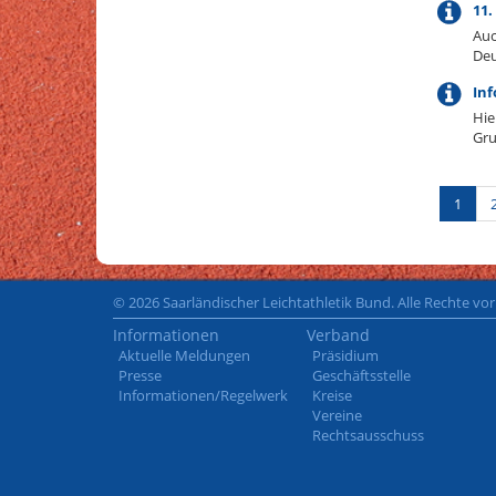
11.
Auc
Deu
Inf
Hie
Gru
1
© 2026 Saarländischer Leichtathletik Bund. Alle Rechte vo
Informationen
Verband
Aktuelle Meldungen
Präsidium
Presse
Geschäftsstelle
Informationen/Regelwerk
Kreise
Vereine
Rechtsausschuss