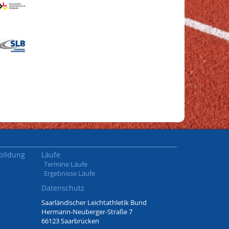
bildung
Läufe
Termine Läufe
Ergebnisse Läufe
Datenschutz
Saarländischer Leichtathletik Bund
Hermann-Neuberger-Straße 7
66123 Saarbrücken