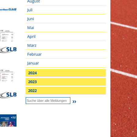
August
Juli
Juni
Mai
April
März
Februar
Januar
2024
2023
2022