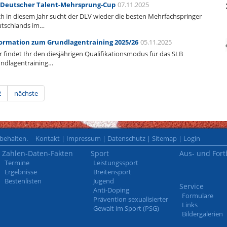
 Deutscher Talent-Mehrsprung-Cup
07.11.2025
h in diesem Jahr sucht der DLV wieder die besten Mehrfachspringer
tschlands im…
ormation zum Grundlagentraining 2025/26
05.11.2025
r findet Ihr den diesjährigen Qualifikationsmodus für das SLB
ndlagentraining…
2
nächste
rbehalten.
Kontakt
|
Impressum
|
Datenschutz
|
Sitemap
|
Login
Zahlen-Daten-Fakten
Sport
Aus- und Fort
Termine
Leistungssport
Ergebnisse
Breitensport
Bestenlisten
Jugend
Service
Anti-Doping
Formulare
Prävention sexualisierter
Links
Gewalt im Sport (PSG)
Bildergalerien