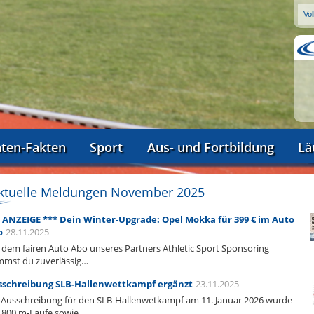
aten-Fakten
Sport
Aus- und Fortbildung
Lä
ktuelle Meldungen November 2025
 ANZEIGE *** Dein Winter-Upgrade: Opel Mokka für 399 € im Auto
o
28.11.2025
 dem fairen Auto Abo unseres Partners Athletic Sport Sponsoring
mst du zuverlässig…
sschreibung SLB-Hallenwettkampf ergänzt
23.11.2025
 Ausschreibung für den SLB-Hallenwetkampf am 11. Januar 2026 wurde
800 m-Läufe sowie…