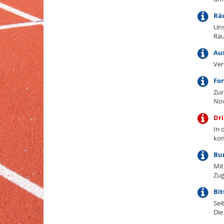
Rä
Uns
Räu
Aus
Ver
For
Zur
Nov
Dri
In 
kom
Bu
Mit
Zug
Bit
Sei
Die