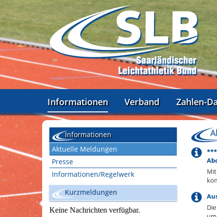
Informationen
Verband
Zahlen-D
A
Informationen
Aktuelle Meldungen
***
Ab
Presse
Mit
Informationen/Regelwerk
kom
Kurzmeldungen
Au
Die
um 