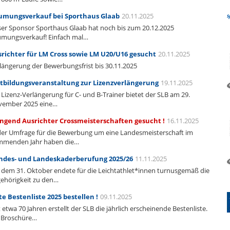
umungsverkauf bei Sporthaus Glaab
20.11.2025
er Sponsor Sporthaus Glaab hat noch bis zum 20.12.2025
mungsverkauf! Einfach mal…
richter für LM Cross sowie LM U20/U16 gesucht
20.11.2025
längerung der Bewerbungsfrist bis 30.11.2025
tbildungsveranstaltung zur Lizenzverlängerung
19.11.2025
 Lizenz-Verlängerung für C- und B-Trainer bietet der SLB am 29.
ember 2025 eine…
ngend Ausrichter Crossmeisterschaften gesucht !
16.11.2025
der Umfrage für die Bewerbung um eine Landesmeisterschaft im
menden Jahr haben die…
ndes- und Landeskaderberufung 2025/26
11.11.2025
 dem 31. Oktober endete für die Leichtathlet*innen turnusgemäß die
ehörigkeit zu den…
te Bestenliste 2025 bestellen !
09.11.2025
t etwa 70 Jahren erstellt der SLB die jährlich erscheinende Bestenliste.
 Broschüre…