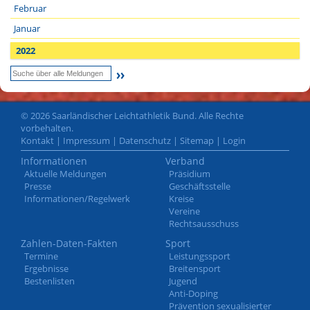
Februar
Januar
2022
© 2026 Saarländischer Leichtathletik Bund. Alle Rechte
vorbehalten.
Kontakt
|
Impressum
|
Datenschutz
|
Sitemap
|
Login
Informationen
Verband
Aktuelle Meldungen
Präsidium
Presse
Geschäftsstelle
Informationen/Regelwerk
Kreise
Vereine
Rechtsausschuss
Zahlen-Daten-Fakten
Sport
Termine
Leistungssport
Ergebnisse
Breitensport
Bestenlisten
Jugend
Anti-Doping
Prävention sexualisierter