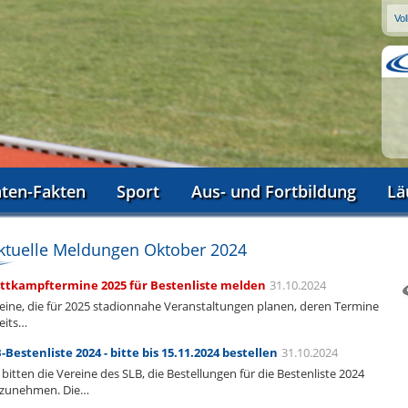
aten-Fakten
Sport
Aus- und Fortbildung
Lä
ktuelle Meldungen Oktober 2024
tkampftermine 2025 für Bestenliste melden
31.10.2024
eine, die für 2025 stadionnahe Veranstaltungen planen, deren Termine
eits…
-Bestenliste 2024 - bitte bis 15.11.2024 bestellen
31.10.2024
 bitten die Vereine des SLB, die Bestellungen für die Bestenliste 2024
zunehmen. Die…