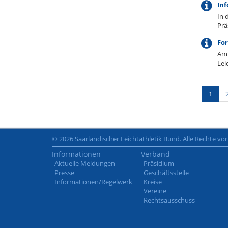
Inf
In 
Prä
For
Am 
Lei
1
© 2026 Saarländischer Leichtathletik Bund. Alle Rechte vo
Informationen
Verband
Aktuelle Meldungen
Präsidium
Presse
Geschäftsstelle
Informationen/Regelwerk
Kreise
Vereine
Rechtsausschuss