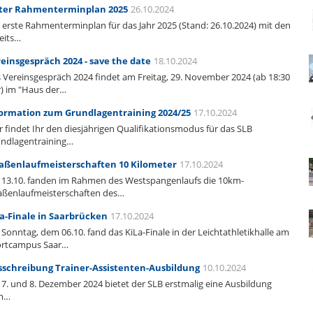
ster Rahmenterminplan 2025
26.10.2024
 erste Rahmenterminplan für das Jahr 2025 (Stand: 26.10.2024) mit den
eits…
einsgespräch 2024 - save the date
18.10.2024
 Vereinsgespräch 2024 findet am Freitag, 29. November 2024 (ab 18:30
) im "Haus der…
ormation zum Grundlagentraining 2024/25
17.10.2024
r findet Ihr den diesjährigen Qualifikationsmodus für das SLB
ndlagentraining…
aßenlaufmeisterschaften 10 Kilometer
17.10.2024
13.10. fanden im Rahmen des Westspangenlaufs die 10km-
aßenlaufmeisterschaften des…
a-Finale in Saarbrücken
17.10.2024
Sonntag, dem 06.10. fand das KiLa-Finale in der Leichtathletikhalle am
rtcampus Saar…
schreibung Trainer-Assistenten-Ausbildung
10.10.2024
7. und 8. Dezember 2024 bietet der SLB erstmalig eine Ausbildung
m…