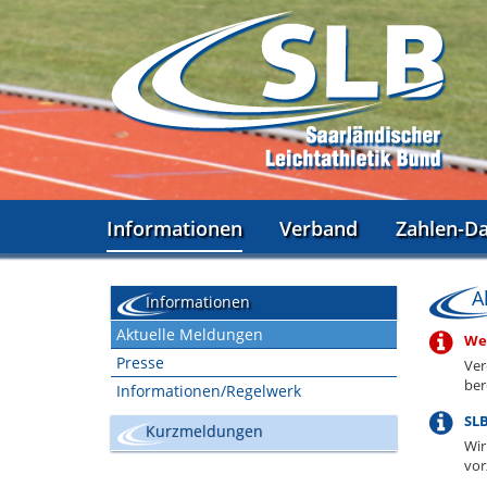
Informationen
Verband
Zahlen-D
A
Informationen
Aktuelle Meldungen
Wet
Presse
Ver
ber
Informationen/Regelwerk
SLB
Kurzmeldungen
Wir
vor