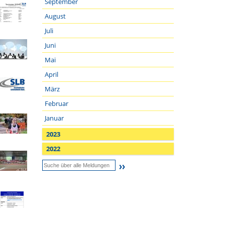
September
August
Juli
Juni
Mai
April
März
Februar
Januar
2023
2022