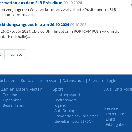
ormation aus dem SLB Präsidium
09.10.2024
den vergangenen Wochen konnten zwei vakante Positionen im SLB
sidium kommissarisch…
tbildungsangebot Kila am 26.10.2024
09.10.2024
26. Oktober 2024, ab 9:00 Uhr, findet am SPORTCAMPUS SAAR (in der
chtathletikhalle)…
2
nächste
rbehalten.
Kontakt
|
Impressum
|
Datenschutz
|
Sitemap
|
Login
Zahlen-Daten-Fakten
Sport
Aus- und Fort
Termine
Leistungssport
Ergebnisse
Breitensport
Bestenlisten
Jugend
Service
Anti-Doping
Formulare
Prävention sexualisierter
Links
Gewalt im Sport (PSG)
Bildergalerien