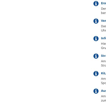
Er
Der
ber
Ver
Das
Uhr
Inf
Hie
Gru
Str
Am 
Str
KiL
Am 
Spo
Aus
Am 
zu