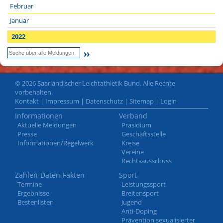
Februar
Januar
2022
© 2026 Saarländischer Leichtathletik Bund. Alle Rechte
vorbehalten.
Kontakt
|
Impressum
|
Datenschutz
|
Sitemap
|
Login
Informationen
Verband
Aktuelle Meldungen
Präsidium
Presse
Geschäftsstelle
Informationen/Regelwerk
Kreise
Vereine
Rechtsausschuss
Zahlen-Daten-Fakten
Sport
Termine
Leistungssport
Ergebnisse
Breitensport
Bestenlisten
Jugend
Anti-Doping
Prävention sexualisierter