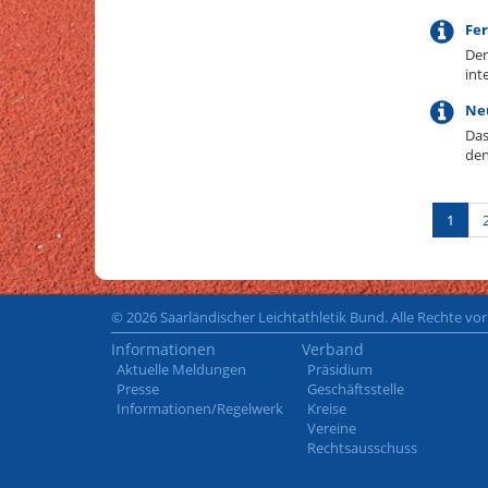
Fer
Der
int
Ne
Das
de
1
© 2026 Saarländischer Leichtathletik Bund. Alle Rechte vo
Informationen
Verband
Aktuelle Meldungen
Präsidium
Presse
Geschäftsstelle
Informationen/Regelwerk
Kreise
Vereine
Rechtsausschuss