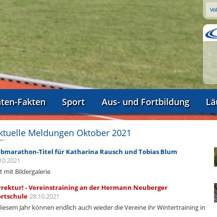
aten-Fakten
Sport
Aus- und Fortbildung
Lä
ktuelle Meldungen Oktober 2021
bmarathon-Titel für Katharina Rausch und Tobias Blum
10.2021
zt mit Bildergalerie
rektur! - Vereinstraining an der Hermann Neuberger
rtschule
28.10.2021
diesem Jahr können endlich auch wieder die Vereine ihr Wintertraining in
r…