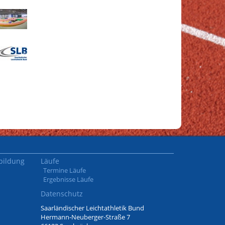
bildung
Läufe
Termine Läufe
Ergebnisse Läufe
Datenschutz
Saarländischer Leichtathletik Bund
Hermann-Neuberger-Straße 7