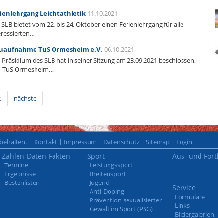
ienlehrgang Leichtathletik
11.10.2021
 SLB bietet vom 22. bis 24. Oktober einen Ferienlehrgang für alle
eressierten…
uaufnahme TuS Ormesheim e.V.
06.10.2021
 Präsidium des SLB hat in seiner Sitzung am 23.09.2021 beschlossen,
n TuS Ormesheim…
2
nächste
rbehalten.
Kontakt
|
Impressum
|
Datenschutz
|
Sitemap
|
Login
Zahlen-Daten-Fakten
Sport
Aus- und Fort
Termine
Leistungssport
Ergebnisse
Breitensport
Bestenlisten
Jugend
Service
Anti-Doping
Formulare
Prävention sexualisierter
Links
Gewalt im Sport (PSG)
Bildergalerien