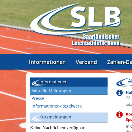
Informationen
Verband
Zahlen-D
A
Informationen
Aktuelle Meldungen
Hal
28.
Presse
jet
Informationen/Regelwerk
Kor
Kurzmeldungen
Spo
In 
de