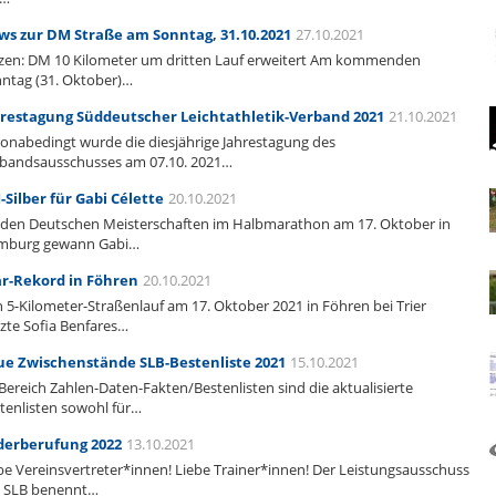
s zur DM Straße am Sonntag, 31.10.2021
27.10.2021
zen: DM 10 Kilometer um dritten Lauf erweitert Am kommenden
ntag (31. Oktober)…
restagung Süddeutscher Leichtathletik-Verband 2021
21.10.2021
onabedingt wurde die diesjährige Jahrestagung des
bandsausschusses am 07.10. 2021…
Silber für Gabi Célette
20.10.2021
 den Deutschen Meisterschaften im Halbmarathon am 17. Oktober in
mburg gewann Gabi…
r-Rekord in Föhren
20.10.2021
 5-Kilometer-Straßenlauf am 17. Oktober 2021 in Föhren bei Trier
zte Sofia Benfares…
e Zwischenstände SLB-Bestenliste 2021
15.10.2021
Bereich Zahlen-Daten-Fakten/Bestenlisten sind die aktualisierte
tenlisten sowohl für…
derberufung 2022
13.10.2021
be Vereinsvertreter*innen! Liebe Trainer*innen! Der Leistungsausschuss
 SLB benennt…