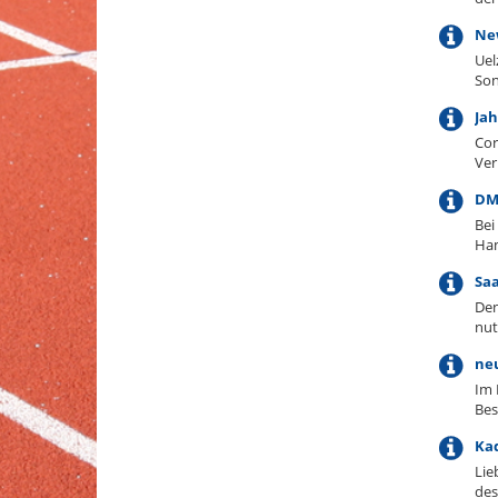
New
Uel
Son
Jah
Cor
Ver
DM-
Bei
Ha
Saa
Den
nut
neu
Im 
Bes
Ka
Lie
des