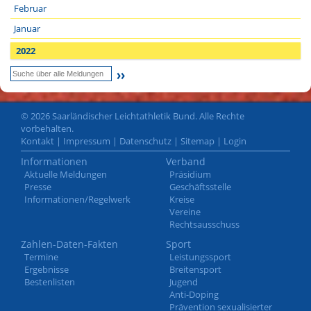
Februar
Januar
2022
© 2026 Saarländischer Leichtathletik Bund. Alle Rechte
vorbehalten.
Kontakt
|
Impressum
|
Datenschutz
|
Sitemap
|
Login
Informationen
Verband
Aktuelle Meldungen
Präsidium
Presse
Geschäftsstelle
Informationen/Regelwerk
Kreise
Vereine
Rechtsausschuss
Zahlen-Daten-Fakten
Sport
Termine
Leistungssport
Ergebnisse
Breitensport
Bestenlisten
Jugend
Anti-Doping
Prävention sexualisierter