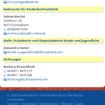
ConnyHager@web.de
Referentin für Kinderleichtathletik
Sabine Martini
Schillerstr. 83
66773
Schwalbach
06834/53331
martini.sabine@t-online.de
Stellv. Präsidentin und Vizepräsidentin Kinder und Jugendliche
Alexandra Hector
kinder-u-jugendliche@slb-saarland.com
Sichtungen
Barbara Bruce-Micah
0681 / 3879 273
0681 / 3879 268
Sichtung@SLB-Saarland.com
© 2026 Saarländischer Leichtathletik Bund. Alle Rechte
vorbehalten.
Kontakt
|
Impressum
|
Datenschutz
|
Sitemap
|
Login