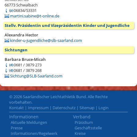
66773
Schwalbach
06834/53331
martini.sabine@t-online.de
Stellv. Präsidentin und Vizepräsidentin Kinder und Jugendliche
Alexandra Hector
kinder-u-jugendliche@slb-saarland.com
Sichtungen
Barbara Bruce-Micah
0681 / 3879 273
0681 / 3879 268
Sichtung@SLB-Saarland.com
© 2026 Saarländischer Leichtathletik Bund. Alle Rechte
vorbehalten.
Kontakt
|
Impressum
|
Datenschutz
|
Sitemap
|
Login
Informationen
Verband
Aktuelle Meldungen
Präsidium
Presse
Geschäftsstelle
Informationen/Regelwerk
Kreise