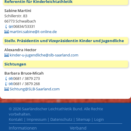
Referentin für Kinderleichtathletik
Sabine Martini
Schillerstr. 83
66773
Schwalbach
06834/53331
martini.sabine@t-online.de
Stellv. Präsidentin und Vizepräsidentin Kinder und Jugendliche
Alexandra Hector
kinder-u-jugendliche@slb-saarland.com
Sichtungen
Barbara Bruce-Micah
0681 / 3879 273
0681 / 3879 268
Sichtung@SLB-Saarland.com
© 2026 Saarländischer Leichtathletik Bund. Alle Rechte
vorbehalten.
Kontakt
|
Impressum
|
Datenschutz
|
Sitemap
|
Login
Informationen
Verband