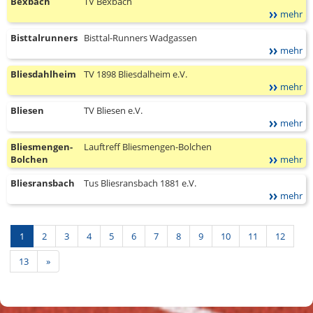
Bexbach
TV Bexbach
mehr
Bisttalrunners
Bisttal-Runners Wadgassen
mehr
Bliesdahlheim
TV 1898 Bliesdalheim e.V.
mehr
Bliesen
TV Bliesen e.V.
mehr
Bliesmengen-
Lauftreff Bliesmengen-Bolchen
Bolchen
mehr
Bliesransbach
Tus Bliesransbach 1881 e.V.
mehr
1
2
3
4
5
6
7
8
9
10
11
12
Nächste
13
»