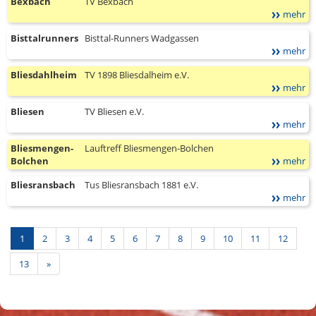
Bexbach
TV Bexbach
mehr
Bisttalrunners
Bisttal-Runners Wadgassen
mehr
Bliesdahlheim
TV 1898 Bliesdalheim e.V.
mehr
Bliesen
TV Bliesen e.V.
mehr
Bliesmengen-
Lauftreff Bliesmengen-Bolchen
Bolchen
mehr
Bliesransbach
Tus Bliesransbach 1881 e.V.
mehr
1
2
3
4
5
6
7
8
9
10
11
12
Nächste
13
»