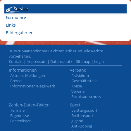
Service
Formulare
Links
Bildergalerien
© 2026 Saarländischer Leichtathletik Bund. Alle Rechte
vorbehalten.
Kontakt
|
Impressum
|
Datenschutz
|
Sitemap
|
Login
Informationen
Verband
Aktuelle Meldungen
Präsidium
Presse
Geschäftsstelle
Informationen/Regelwerk
Kreise
Vereine
Rechtsausschuss
Zahlen-Daten-Fakten
Sport
Termine
Leistungssport
Ergebnisse
Breitensport
Bestenlisten
Jugend
Anti-Doping