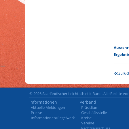
Ausschr
Ergebnis
Zurüc
© 2026 Saarländischer Leichtathletik Bund. Alle Rechte vo
Informationen
Verband
Aktuelle Meldungen
Präsidium
Presse
Geschäftsstelle
Informationen/Regelwerk
Kreise
Vereine
Rechtsausschuss