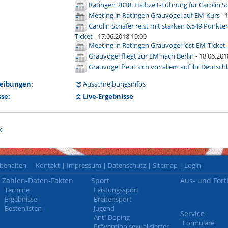
Ratingen 2018: Halbzeit-Führung für Carolin S
Meeting in Ratingen
Grauvogel auf EM-Kurs
- 
Carolin Schäfer reist mit starken 6.549 Punkte
Ticket
- 17.06.2018 19:00
Meeting in Ratingen
Grauvogel löst EM-Ticket
Grauvogel fliegt zur EM nach Berlin
- 18.06.201
Grauvogel freut sich vor allem auf ihr Deutsch
eibungen:
Ausschreibungsinfos
se:
Live-Ergebnisse
k
rbehalten.
Kontakt
|
Impressum
|
Datenschutz
|
Sitemap
|
Login
Zahlen-Daten-Fakten
Sport
Aus- und Fort
Termine
Leistungssport
Ergebnisse
Breitensport
Bestenlisten
Jugend
Service
Anti-Doping
Formulare
Prävention sexualisierter