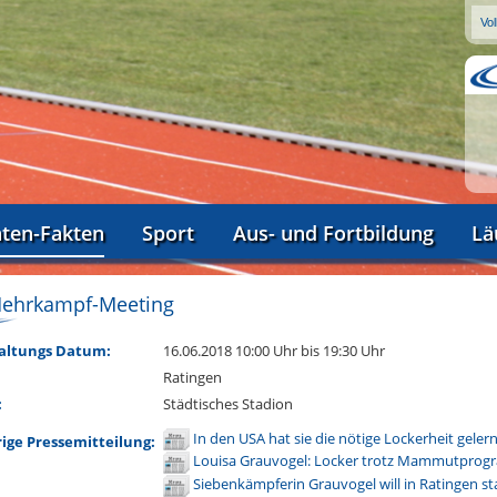
aten-Fakten
Sport
Aus- und Fortbildung
Lä
ehrkampf-Meeting
altungs Datum:
16.06.2018 10:00 Uhr
bis 19:30 Uhr
Ratingen
:
Städtisches Stadion
In den USA hat sie die nötige Lockerheit geler
ige Pressemitteilung:
Louisa Grauvogel: Locker trotz Mammutpro
Siebenkämpferin Grauvogel will in Ratingen s