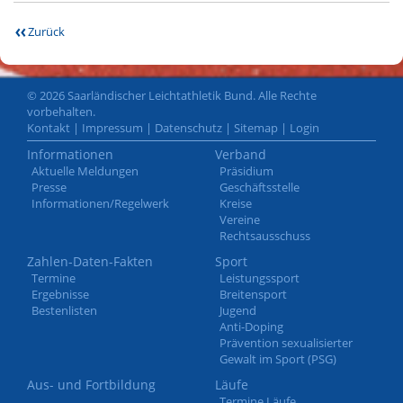
Zurück
© 2026 Saarländischer Leichtathletik Bund. Alle Rechte
vorbehalten.
Kontakt
|
Impressum
|
Datenschutz
|
Sitemap
|
Login
Informationen
Verband
Aktuelle Meldungen
Präsidium
Presse
Geschäftsstelle
Informationen/Regelwerk
Kreise
Vereine
Rechtsausschuss
Zahlen-Daten-Fakten
Sport
Termine
Leistungssport
Ergebnisse
Breitensport
Bestenlisten
Jugend
Anti-Doping
Prävention sexualisierter
Gewalt im Sport (PSG)
Aus- und Fortbildung
Läufe
Termine Läufe