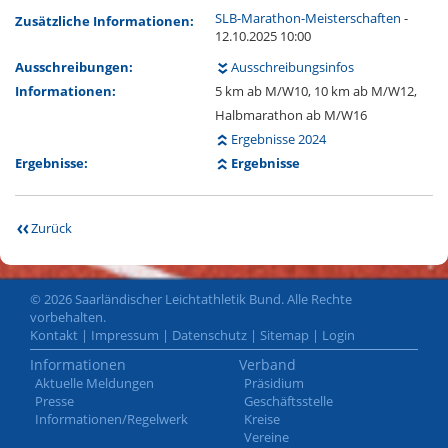
SLB-Marathon-Meisterschaften
-
Zusätzliche Informationen:
12.10.2025 10:00
Ausschreibungen:
Ausschreibungsinfos
Informationen:
5 km ab M/W10, 10 km ab M/W12,
Halbmarathon ab M/W16
Ergebnisse 2024
Ergebnisse:
Ergebnisse
Zurück
© 2026 Saarländischer Leichtathletik Bund. Alle Rechte
vorbehalten.
Kontakt
|
Impressum
|
Datenschutz
|
Sitemap
|
Login
Informationen
Verband
Aktuelle Meldungen
Präsidium
Presse
Geschäftsstelle
Informationen/Regelwerk
Kreise
Vereine