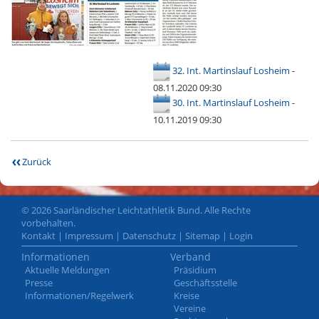
32. Int. Martinslauf Losheim
-
08.11.2020 09:30
30. Int. Martinslauf Losheim
-
10.11.2019 09:30
Zurück
© 2026 Saarländischer Leichtathletik Bund. Alle Rechte
vorbehalten.
Kontakt
|
Impressum
|
Datenschutz
|
Sitemap
|
Login
Informationen
Verband
Aktuelle Meldungen
Präsidium
Presse
Geschäftsstelle
Informationen/Regelwerk
Kreise
Vereine