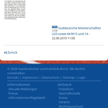
Süddeutsche Meisterschaften
U23 sowie M/W15 und 14
-
22.06.2019 11:00
Zurück
© 2026 Saarländischer Leichtathletik Bund. Alle Rechte
vorbehalten.
Kontakt
|
Impressum
|
Datenschutz
|
Sitemap
|
Login
Informationen
Verband
Aktuelle Meldungen
Präsidium
Presse
Geschäftsstelle
Informationen/Regelwerk
Kreise
Vereine
Rechtsausschuss