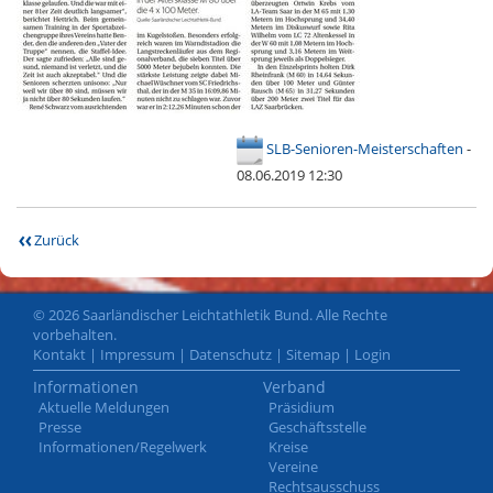
SLB-Senioren-Meisterschaften
-
08.06.2019 12:30
Zurück
© 2026 Saarländischer Leichtathletik Bund. Alle Rechte
vorbehalten.
Kontakt
|
Impressum
|
Datenschutz
|
Sitemap
|
Login
Informationen
Verband
Aktuelle Meldungen
Präsidium
Presse
Geschäftsstelle
Informationen/Regelwerk
Kreise
Vereine
Rechtsausschuss