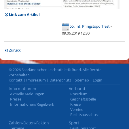
Link zum Artikel
55. Int. Pfingstsportfest
-
09.06.2019 12:30
Zurück
© 2026 Saarländischer Leichtathletik Bund. Alle Rechte
vorbehalten.
Kontakt
|
Impressum
|
Datenschutz
|
Sitemap
|
Login
Informationen
Verband
Aktuelle Meldungen
Präsidium
Presse
Geschäftsstelle
Informationen/Regelwerk
Kreise
Vereine
Rechtsausschuss
Zahlen-Daten-Fakten
Sport
Termine
Leistungssport