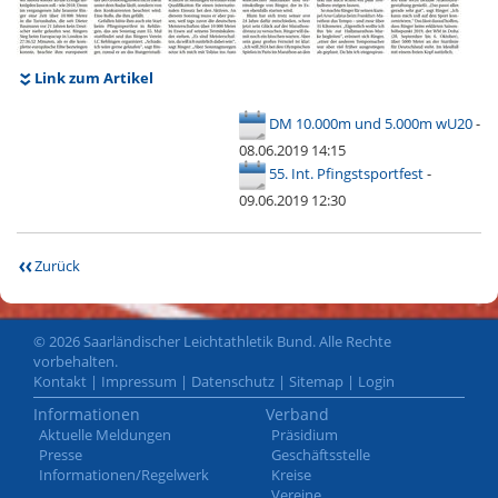
Link zum Artikel
DM 10.000m und 5.000m wU20
-
08.06.2019 14:15
55. Int. Pfingstsportfest
-
09.06.2019 12:30
Zurück
© 2026 Saarländischer Leichtathletik Bund. Alle Rechte
vorbehalten.
Kontakt
|
Impressum
|
Datenschutz
|
Sitemap
|
Login
Informationen
Verband
Aktuelle Meldungen
Präsidium
Presse
Geschäftsstelle
Informationen/Regelwerk
Kreise
Vereine