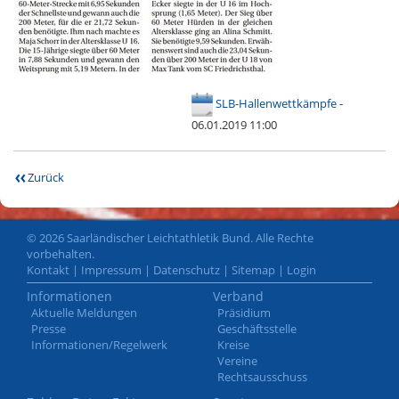
SLB-Hallenwettkämpfe
-
06.01.2019 11:00
Zurück
© 2026 Saarländischer Leichtathletik Bund. Alle Rechte
vorbehalten.
Kontakt
|
Impressum
|
Datenschutz
|
Sitemap
|
Login
Informationen
Verband
Aktuelle Meldungen
Präsidium
Presse
Geschäftsstelle
Informationen/Regelwerk
Kreise
Vereine
Rechtsausschuss