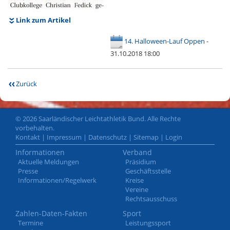
Link zum Artikel
14. Halloween-Lauf Oppen
-
31.10.2018 18:00
Zurück
© 2026 Saarländischer Leichtathletik Bund. Alle Rechte
vorbehalten.
Kontakt
|
Impressum
|
Datenschutz
|
Sitemap
|
Login
Informationen
Verband
Aktuelle Meldungen
Präsidium
Presse
Geschäftsstelle
Informationen/Regelwerk
Kreise
Vereine
Rechtsausschuss
Zahlen-Daten-Fakten
Sport
Termine
Leistungssport