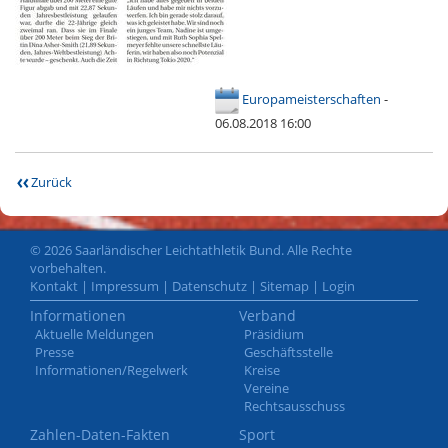
Europameisterschaften
-
06.08.2018 16:00
Zurück
© 2026 Saarländischer Leichtathletik Bund. Alle Rechte
vorbehalten.
Kontakt
|
Impressum
|
Datenschutz
|
Sitemap
|
Login
Informationen
Verband
Aktuelle Meldungen
Präsidium
Presse
Geschäftsstelle
Informationen/Regelwerk
Kreise
Vereine
Rechtsausschuss
Zahlen-Daten-Fakten
Sport