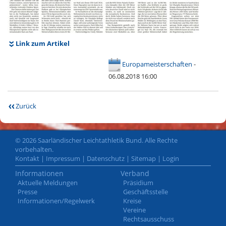
Link zum Artikel
Europameisterschaften
-
06.08.2018 16:00
Zurück
© 2026 Saarländischer Leichtathletik Bund. Alle Rechte
vorbehalten.
Kontakt
|
Impressum
|
Datenschutz
|
Sitemap
|
Login
Informationen
Verband
Aktuelle Meldungen
Präsidium
Presse
Geschäftsstelle
Informationen/Regelwerk
Kreise
Vereine
Rechtsausschuss