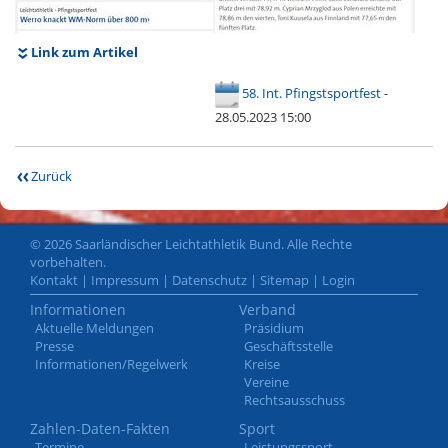
Link zum Artikel
58. Int. Pfingstsportfest
-
28.05.2023 15:00
Zurück
© 2026 Saarländischer Leichtathletik Bund. Alle Rechte
vorbehalten.
Kontakt
|
Impressum
|
Datenschutz
|
Sitemap
|
Login
Informationen
Verband
Aktuelle Meldungen
Präsidium
Presse
Geschäftsstelle
Informationen/Regelwerk
Kreise
Vereine
Rechtsausschuss
Zahlen-Daten-Fakten
Sport
Termine
Leistungssport