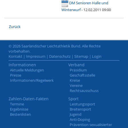
DM Senioren Halle und
Winterwurf
- 12.02.2011 09:00
Zurück
© 2026 Saarländischer Leichtathletik Bund. Alle Rechte
vorbehalten.
Kontakt
|
Impressum
|
Datenschutz
|
Sitemap
|
Login
Informationen
Verband
Aktuelle Meldungen
Präsidium
Presse
Geschäftsstelle
Informationen/Regelwerk
Kreise
Vereine
Rechtsausschuss
Zahlen-Daten-Fakten
Sport
Termine
Leistungssport
Ergebnisse
Breitensport
Bestenlisten
Jugend
Anti-Doping
Prävention sexualisierter