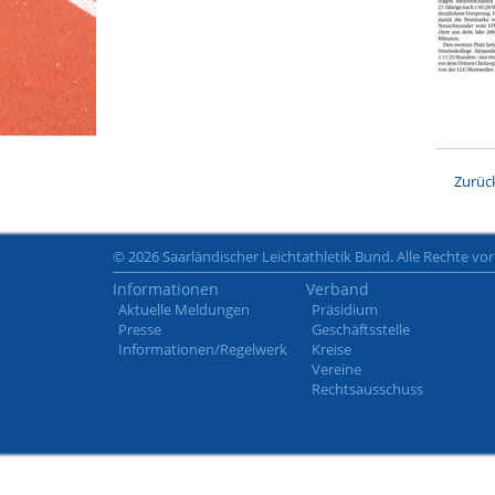
Zurüc
© 2026 Saarländischer Leichtathletik Bund. Alle Rechte vo
Informationen
Verband
Aktuelle Meldungen
Präsidium
Presse
Geschäftsstelle
Informationen/Regelwerk
Kreise
Vereine
Rechtsausschuss