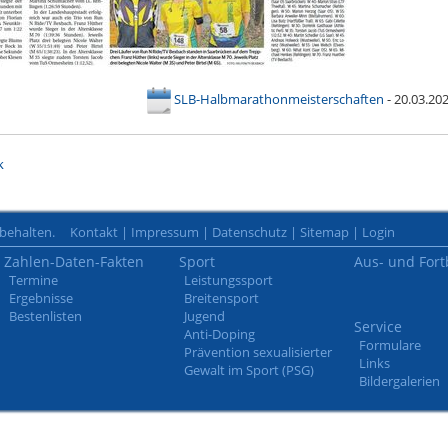
SLB-Halbmarathonmeisterschaften
- 20.03.20
k
rbehalten.
Kontakt
|
Impressum
|
Datenschutz
|
Sitemap
|
Login
Zahlen-Daten-Fakten
Sport
Aus- und Fort
Termine
Leistungssport
Ergebnisse
Breitensport
Bestenlisten
Jugend
Service
Anti-Doping
Formulare
Prävention sexualisierter
Links
Gewalt im Sport (PSG)
Bildergalerien