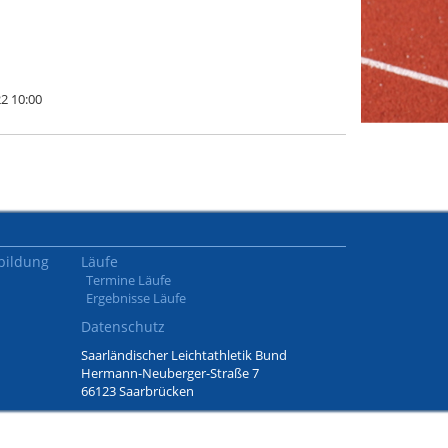
22 10:00
bildung
Läufe
Termine Läufe
Ergebnisse Läufe
Datenschutz
Saarländischer Leichtathletik Bund
Hermann-Neuberger-Straße 7
66123 Saarbrücken