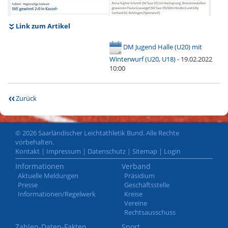
Link zum Artikel
DM Jugend Halle (U20) mit
Winterwurf (U20, U18)
- 19.02.2022
10:00
Zurück
© 2026 Saarländischer Leichtathletik Bund. Alle Rechte
vorbehalten.
Kontakt
|
Impressum
|
Datenschutz
|
Sitemap
|
Login
Informationen
Verband
Aktuelle Meldungen
Präsidium
Presse
Geschäftsstelle
Informationen/Regelwerk
Kreise
Vereine
Rechtsausschuss
Zahlen-Daten-Fakten
Sport