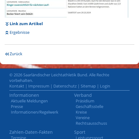
Link zum Artikel
Ergebnisse
Zurück
© 2026 Saarländischer Leichtathletik Bund. Alle Rechte
vorbehalten.
Kontakt
|
Impressum
|
Datenschutz
|
Sitemap
|
Login
Informationen
Verband
Aktuelle Meldungen
Präsidium
Presse
Geschäftsstelle
Informationen/Regelwerk
Kreise
Vereine
Rechtsausschuss
Zahlen-Daten-Fakten
Sport
Termine
Leistungssport