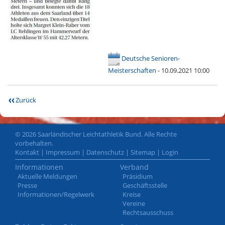
Deutsche Senioren-
Meisterschaften
- 10.09.2021 10:00
Zurück
© 2026 Saarländischer Leichtathletik Bund. Alle Rechte
vorbehalten.
Kontakt
|
Impressum
|
Datenschutz
|
Sitemap
|
Login
Informationen
Verband
Aktuelle Meldungen
Präsidium
Presse
Geschäftsstelle
Informationen/Regelwerk
Kreise
Vereine
Rechtsausschuss