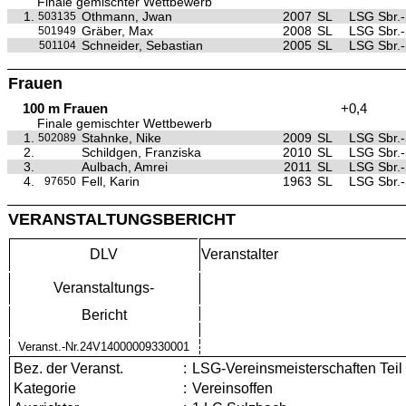
Finale gemischter Wettbewerb
1.
Othmann, Jwan
2007
SL
LSG Sbr.-
503135
Gräber, Max
2008
SL
LSG Sbr.-
501949
Schneider, Sebastian
2005
SL
LSG Sbr.-
501104
Frauen
100 m Frauen
+0,4
Finale gemischter Wettbewerb
1.
Stahnke, Nike
2009
SL
LSG Sbr.-
502089
2.
Schildgen, Franziska
2010
SL
LSG Sbr.-
3.
Aulbach, Amrei
2011
SL
LSG Sbr.-
4.
Fell, Karin
1963
SL
LSG Sbr.-
97650
VERANSTALTUNGSBERICHT
DLV
Veranstalter
Veranstaltungs-
Bericht
Veranst.-Nr.24V14000009330001
Bez. der Veranst.
:
LSG-Vereinsmeisterschaften Teil
Kategorie
:
Vereinsoffen