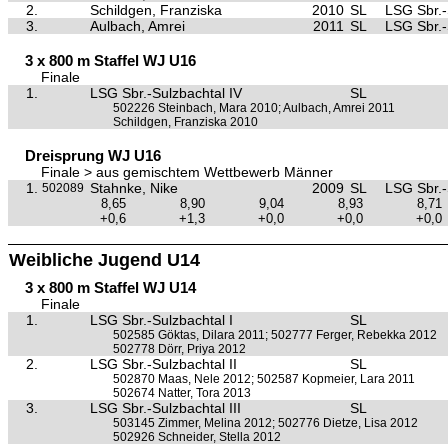
2.
Schildgen, Franziska
2010
SL
LSG Sbr.-
3.
Aulbach, Amrei
2011
SL
LSG Sbr.-
3 x 800 m Staffel WJ U16
Finale
1.
LSG Sbr.-Sulzbachtal IV
SL
502226 Steinbach, Mara 2010; Aulbach, Amrei 2011
Schildgen, Franziska 2010
Dreisprung WJ U16
Finale > aus gemischtem Wettbewerb Männer
1.
Stahnke, Nike
2009
SL
LSG Sbr.-
502089
8,65
8,90
9,04
8,93
8,71
+0,6
+1,3
+0,0
+0,0
+0,0
Weibliche Jugend U14
3 x 800 m Staffel WJ U14
Finale
1.
LSG Sbr.-Sulzbachtal I
SL
502585 Göktas, Dilara 2011; 502777 Ferger, Rebekka 2012
502778 Dörr, Priya 2012
2.
LSG Sbr.-Sulzbachtal II
SL
502870 Maas, Nele 2012; 502587 Kopmeier, Lara 2011
502674 Natter, Tora 2013
3.
LSG Sbr.-Sulzbachtal III
SL
503145 Zimmer, Melina 2012; 502776 Dietze, Lisa 2012
502926 Schneider, Stella 2012