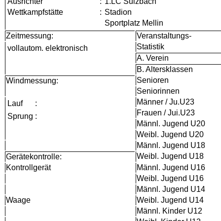
Ausrichter
:
1.LC Sulzbach
Wettkampfstätte
:
Stadion
Sportplatz Mellin
Zeitmessung:
Veranstaltungs-
Statistik
vollautom. elektronisch
A. Verein
B. Altersklassen
Senioren
Windmessung:
Seniorinnen
Männer / Ju.U23
Lauf
:
Frauen / Jui.U23
Sprung
:
Männl. Jugend U20
Weibl. Jugend U20
Männl. Jugend U18
Weibl. Jugend U18
Gerätekontrolle:
Kontrollgerät
Männl. Jugend U16
Weibl. Jugend U16
Männl. Jugend U14
Waage
Weibl. Jugend U14
Männl. Kinder U12