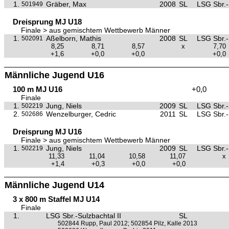
1.
Gräber, Max
2008
SL
LSG Sbr.-
501949
Dreisprung MJ U18
Finale > aus gemischtem Wettbewerb Männer
1.
Aßelborn, Mathis
2008
SL
LSG Sbr.-
502091
8,25
8,71
8,57
x
7,70
+1,6
+0,0
+0,0
+0,0
Männliche Jugend U16
100 m MJ U16
+0,0
Finale
1.
Jung, Niels
2009
SL
LSG Sbr.-
502219
2.
Wenzelburger, Cedric
2011
SL
LSG Sbr.-
502686
Dreisprung MJ U16
Finale > aus gemischtem Wettbewerb Männer
1.
Jung, Niels
2009
SL
LSG Sbr.-
502219
11,33
11,04
10,58
11,07
x
+1,4
+0,3
+0,0
+0,0
Männliche Jugend U14
3 x 800 m Staffel MJ U14
Finale
1.
LSG Sbr.-Sulzbachtal II
SL
502844 Rupp, Paul 2012; 502854 Pilz, Kalle 2013