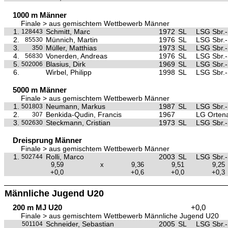
1000 m Männer
Finale > aus gemischtem Wettbewerb Männer
1.
Schmitt, Marc
1972
SL
LSG Sbr.-
128443
2.
Münnich, Martin
1976
SL
LSG Sbr.-
85530
3.
Müller, Matthias
1973
SL
LSG Sbr.-
350
4.
Vonerden, Andreas
1976
SL
LSG Sbr.-
56830
5.
Blasius, Dirk
1969
SL
LSG Sbr.-
502006
6.
Wirbel, Philipp
1998
SL
LSG Sbr.-
5000 m Männer
Finale > aus gemischtem Wettbewerb Männer
1.
Neumann, Markus
1987
SL
LSG Sbr.-
501803
2.
Benkida-Qudin, Francis
1967
LG Orten
307
3.
Steckmann, Cristian
1973
SL
LSG Sbr.-
502630
Dreisprung Männer
Finale > aus gemischtem Wettbewerb Männer
1.
Rolli, Marco
2003
SL
LSG Sbr.-
502744
9,59
x
9,36
9,51
9,25
+0,0
+0,6
+0,0
+0,3
Männliche Jugend U20
200 m MJ U20
+0,0
Finale > aus gemischtem Wettbewerb Männliche Jugend U20
Schneider, Sebastian
2005
SL
LSG Sbr.-
501104