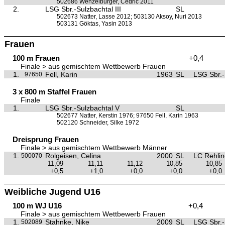
502686 Wenzelburger, Cedric 2011
2.
LSG Sbr.-Sulzbachtal III
SL
502673 Natter, Lasse 2012; 503130 Aksoy, Nuri 2013
503131 Göktas, Yasin 2013
Frauen
100 m Frauen
+0,4
Finale > aus gemischtem Wettbewerb Frauen
1.
Fell, Karin
1963
SL
LSG Sbr.-
97650
3 x 800 m Staffel Frauen
Finale
1.
LSG Sbr.-Sulzbachtal V
SL
502677 Natter, Kerstin 1976; 97650 Fell, Karin 1963
502120 Schneider, Silke 1972
Dreisprung Frauen
Finale > aus gemischtem Wettbewerb Männer
1.
Rolgeisen, Celina
2000
SL
LC Rehli
500070
11,09
11,11
11,12
10,85
10,85
+0,5
+1,0
+0,0
+0,0
+0,0
Weibliche Jugend U16
100 m WJ U16
+0,4
Finale > aus gemischtem Wettbewerb Frauen
1.
Stahnke, Nike
2009
SL
LSG Sbr.-
502089