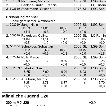
1.
Neumann, Markus
1987
SL
LSG Sbr.-
501803
2.
Benkida-Qudin, Francis
1967
LG Orten
307
3.
Steckmann, Cristian
1973
SL
LSG Sbr.-
502630
Dreisprung Männer
Finale gemischter Wettbewerb
1.
Jung, Niels
2009
SL
LSG Sbr.-
502219
11,33
11,04
10,58
11,07
x
+1,4
+0,3
+0,0
+0,0
2.
Rolgeisen, Celina
2000
SL
LC Rehli
500070
11,09
11,11
1,12
10,85
10,85
+0,5
+1,0
+0,0
+0,0
+0,0
3.
Schneider, Sebastian
2005
SL
LSG Sbr.-
501104
10,92
10,65
10,78
10,75
10,55
+0,4
+0,3
+1,1
+0,0
+1,8
4.
Rolli, Marco
2003
SL
LSG Sbr.-
502744
9,59
x
9,36
9,51
9,25
+0,0
+0,6
+0,0
+0,3
5.
Stahnke, Nike
2009
SL
LSG Sbr.-
502089
8,65
8,90
9,04
8,93
8,71
+0,6
+1,3
+0,0
+0,0
+0,0
6.
Aßelborn, Mathis
2008
SL
LSG Sbr.-
502091
8,25
8,71
8,57
x
7,70
+1,6
+0,0
+0,0
+0,0
Männliche Jugend U20
200 m MJ U20
+0,0