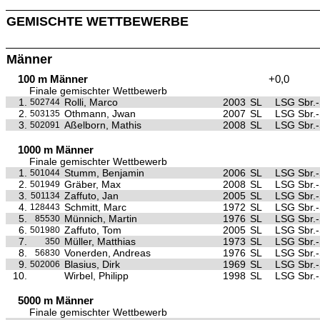
GEMISCHTE WETTBEWERBE
Männer
100 m Männer
+0,0
Finale gemischter Wettbewerb
1.
Rolli, Marco
2003
SL
LSG Sbr.-
502744
2.
Othmann, Jwan
2007
SL
LSG Sbr.-
503135
3.
Aßelborn, Mathis
2008
SL
LSG Sbr.-
502091
1000 m Männer
Finale gemischter Wettbewerb
1.
Stumm, Benjamin
2006
SL
LSG Sbr.-
501044
2.
Gräber, Max
2008
SL
LSG Sbr.-
501949
3.
Zaffuto, Jan
2005
SL
LSG Sbr.-
501134
4.
Schmitt, Marc
1972
SL
LSG Sbr.-
128443
5.
Münnich, Martin
1976
SL
LSG Sbr.-
85530
6.
Zaffuto, Tom
2005
SL
LSG Sbr.-
501980
7.
Müller, Matthias
1973
SL
LSG Sbr.-
350
8.
Vonerden, Andreas
1976
SL
LSG Sbr.-
56830
9.
Blasius, Dirk
1969
SL
LSG Sbr.-
502006
10.
Wirbel, Philipp
1998
SL
LSG Sbr.-
5000 m Männer
Finale gemischter Wettbewerb