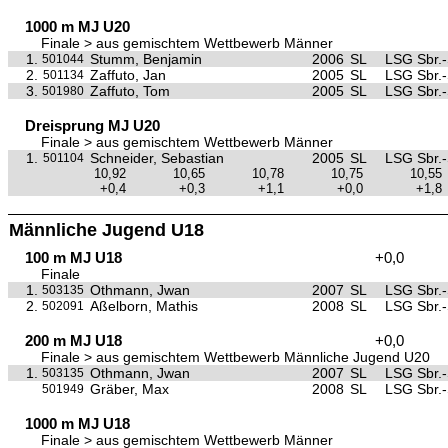
1000 m MJ U20
Finale > aus gemischtem Wettbewerb Männer
1.
Stumm, Benjamin
2006
SL
LSG Sbr.-
501044
2.
Zaffuto, Jan
2005
SL
LSG Sbr.-
501134
3.
Zaffuto, Tom
2005
SL
LSG Sbr.-
501980
Dreisprung MJ U20
Finale > aus gemischtem Wettbewerb Männer
1.
Schneider, Sebastian
2005
SL
LSG Sbr.-
501104
10,92
10,65
10,78
10,75
10,55
+0,4
+0,3
+1,1
+0,0
+1,8
Männliche Jugend U18
100 m MJ U18
+0,0
Finale
1.
Othmann, Jwan
2007
SL
LSG Sbr.-
503135
2.
Aßelborn, Mathis
2008
SL
LSG Sbr.-
502091
200 m MJ U18
+0,0
Finale > aus gemischtem Wettbewerb Männliche Jugend U20
1.
Othmann, Jwan
2007
SL
LSG Sbr.-
503135
Gräber, Max
2008
SL
LSG Sbr.-
501949
1000 m MJ U18
Finale > aus gemischtem Wettbewerb Männer