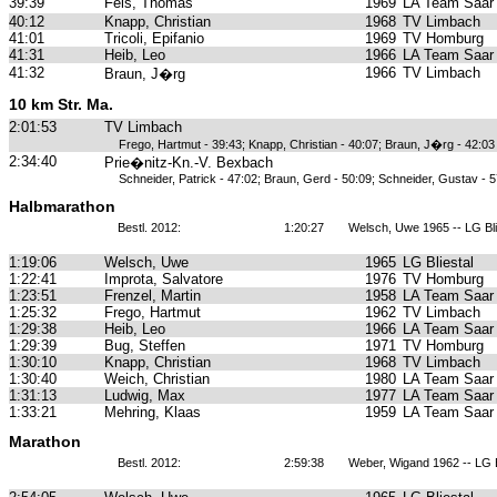
39:39
Feis, Thomas
1969
LA Team Saar
40:12
Knapp, Christian
1968
TV Limbach
41:01
Tricoli, Epifanio
1969
TV Homburg
41:31
Heib, Leo
1966
LA Team Saar
41:32
1966
TV Limbach
Braun, J�rg
10 km Str. Ma.
2:01:53
TV Limbach
Frego, Hartmut - 39:43; Knapp, Christian - 40:07; Braun, J�rg - 42:03
2:34:40
Prie�nitz-Kn.-V. Bexbach
Schneider, Patrick - 47:02; Braun, Gerd - 50:09; Schneider, Gustav - 
Halbmarathon
Bestl. 2012:
1:20:27
Welsch, Uwe 1965 -- LG Bli
1:19:06
Welsch, Uwe
1965
LG Bliestal
1:22:41
Improta, Salvatore
1976
TV Homburg
1:23:51
Frenzel, Martin
1958
LA Team Saar
1:25:32
Frego, Hartmut
1962
TV Limbach
1:29:38
Heib, Leo
1966
LA Team Saar
1:29:39
Bug, Steffen
1971
TV Homburg
1:30:10
Knapp, Christian
1968
TV Limbach
1:30:40
Weich, Christian
1980
LA Team Saar
1:31:13
Ludwig, Max
1977
LA Team Saar
1:33:21
Mehring, Klaas
1959
LA Team Saar
Marathon
Bestl. 2012:
2:59:38
Weber, Wigand 1962 -- LG B