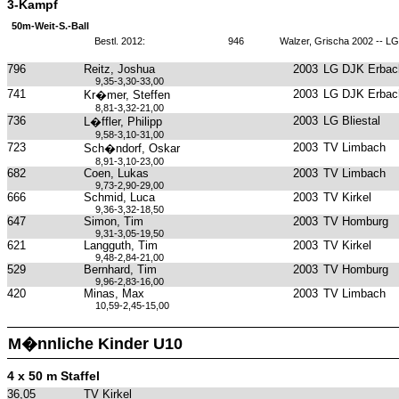
3-Kampf
50m-Weit-S.-Ball
Bestl. 2012:
946
Walzer, Grischa 2002 -- L
796
Reitz, Joshua
2003
LG DJK Erbach
9,35-3,30-33,00
741
2003
LG DJK Erbach
Kr�mer, Steffen
8,81-3,32-21,00
736
2003
LG Bliestal
L�ffler, Philipp
9,58-3,10-31,00
723
2003
TV Limbach
Sch�ndorf, Oskar
8,91-3,10-23,00
682
Coen, Lukas
2003
TV Limbach
9,73-2,90-29,00
666
Schmid, Luca
2003
TV Kirkel
9,36-3,32-18,50
647
Simon, Tim
2003
TV Homburg
9,31-3,05-19,50
621
Langguth, Tim
2003
TV Kirkel
9,48-2,84-21,00
529
Bernhard, Tim
2003
TV Homburg
9,96-2,83-16,00
420
Minas, Max
2003
TV Limbach
10,59-2,45-15,00
M�nnliche Kinder U10
4 x 50 m Staffel
36,05
TV Kirkel