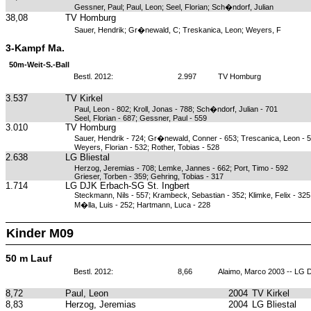
Gessner, Paul; Paul, Leon; Seel, Florian; Sch�ndorf, Julian
38,08
TV Homburg
Sauer, Hendrik; Gr�newald, C; Treskanica, Leon; Weyers, F
3-Kampf Ma.
50m-Weit-S.-Ball
Bestl. 2012:
2.997
TV Homburg
3.537
TV Kirkel
Paul, Leon - 802; Kroll, Jonas - 788; Sch�ndorf, Julian - 701
Seel, Florian - 687; Gessner, Paul - 559
3.010
TV Homburg
Sauer, Hendrik - 724; Gr�newald, Conner - 653; Trescanica, Leon - 
Weyers, Florian - 532; Rother, Tobias - 528
2.638
LG Bliestal
Herzog, Jeremias - 708; Lemke, Jannes - 662; Port, Timo - 592
Grieser, Torben - 359; Gehring, Tobias - 317
1.714
LG DJK Erbach-SG St. Ingbert
Steckmann, Nils - 557; Krambeck, Sebastian - 352; Klimke, Felix - 325
M�lla, Luis - 252; Hartmann, Luca - 228
Kinder M09
50 m Lauf
Bestl. 2012:
8,66
Alaimo, Marco 2003 -- LG 
8,72
Paul, Leon
2004
TV Kirkel
8,83
Herzog, Jeremias
2004
LG Bliestal