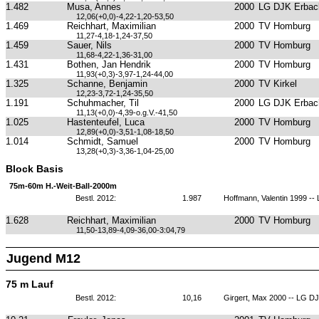
1.482
Musa, Annes
2000
LG DJK Erbach
12,06(+0,0)-4,22-1,20-53,50
1.469
Reichhart, Maximilian
2000
TV Homburg
11,27-4,18-1,24-37,50
1.459
Sauer, Nils
2000
TV Homburg
11,68-4,22-1,36-31,00
1.431
Bothen, Jan Hendrik
2000
TV Homburg
11,93(+0,3)-3,97-1,24-44,00
1.325
Schanne, Benjamin
2000
TV Kirkel
12,23-3,72-1,24-35,50
1.191
Schuhmacher, Til
2000
LG DJK Erbach
11,13(+0,0)-4,39-o.g.V.-41,50
1.025
Hastenteufel, Luca
2000
TV Homburg
12,89(+0,0)-3,51-1,08-18,50
1.014
Schmidt, Samuel
2000
TV Homburg
13,28(+0,3)-3,36-1,04-25,00
Block Basis
75m-60m H.-Weit-Ball-2000m
Bestl. 2012:
1.987
Hoffmann, Valentin 1999 --
1.628
Reichhart, Maximilian
2000
TV Homburg
11,50-13,89-4,09-36,00-3:04,79
Jugend M12
75 m Lauf
Bestl. 2012:
10,16
Girgert, Max 2000 -- LG DJ