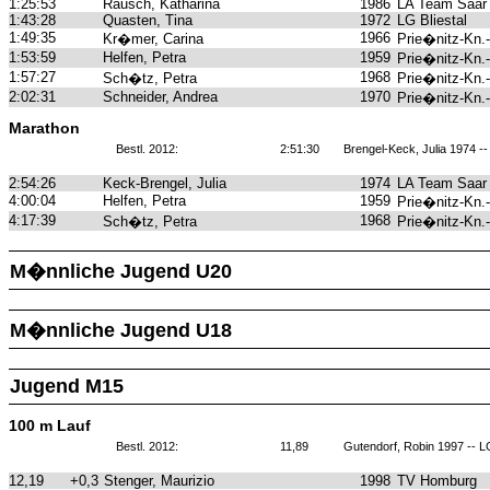
1:25:53
Rausch, Katharina
1986
LA Team Saar
1:43:28
Quasten, Tina
1972
LG Bliestal
1:49:35
1966
Kr�mer, Carina
Prie�nitz-Kn.
1:53:59
Helfen, Petra
1959
Prie�nitz-Kn.
1:57:27
1968
Sch�tz, Petra
Prie�nitz-Kn.
2:02:31
Schneider, Andrea
1970
Prie�nitz-Kn.
Marathon
Bestl. 2012:
2:51:30
Brengel-Keck, Julia 1974 -
2:54:26
Keck-Brengel, Julia
1974
LA Team Saar
4:00:04
Helfen, Petra
1959
Prie�nitz-Kn.
4:17:39
1968
Sch�tz, Petra
Prie�nitz-Kn.
M�nnliche Jugend U20
M�nnliche Jugend U18
Jugend M15
100 m Lauf
Bestl. 2012:
11,89
Gutendorf, Robin 1997 -- 
12,19
+0,3
Stenger, Maurizio
1998
TV Homburg