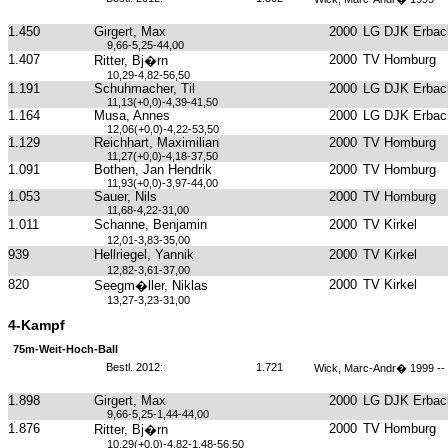
1.450
Girgert, Max
2000
LG DJK Erbach
9,66-5,25-44,00
1.407
2000
TV Homburg
Ritter, Bj�rn
10,29-4,82-56,50
1.191
Schuhmacher, Til
2000
LG DJK Erbach
11,13(+0,0)-4,39-41,50
1.164
Musa, Annes
2000
LG DJK Erbach
12,06(+0,0)-4,22-53,50
1.129
Reichhart, Maximilian
2000
TV Homburg
11,27(+0,0)-4,18-37,50
1.091
Bothen, Jan Hendrik
2000
TV Homburg
11,93(+0,0)-3,97-44,00
1.053
Sauer, Nils
2000
TV Homburg
11,68-4,22-31,00
1.011
Schanne, Benjamin
2000
TV Kirkel
12,01-3,83-35,00
939
Hellriegel, Yannik
2000
TV Kirkel
12,82-3,61-37,00
820
2000
TV Kirkel
Seegm�ller, Niklas
13,27-3,23-31,00
4-Kampf
75m-Weit-Hoch-Ball
Bestl. 2012:
1.721
Wick, Marc-Andr� 1999 -
1.898
Girgert, Max
2000
LG DJK Erbach
9,66-5,25-1,44-44,00
1.876
2000
TV Homburg
Ritter, Bj�rn
10,29(+0,0)-4,82-1,48-56,50