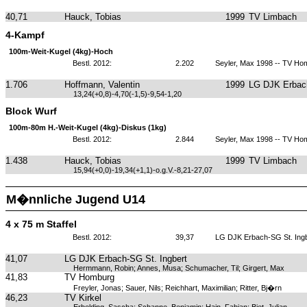
40,71
Hauck, Tobias
1999
TV Limbach
4-Kampf
100m-Weit-Kugel (4kg)-Hoch
Bestl. 2012:
2.202
Seyler, Max 1998 -- TV Ho
1.706
Hoffmann, Valentin
1999
LG DJK Erbach
13,24(+0,8)-4,70(-1,5)-9,54-1,20
Block Wurf
100m-80m H.-Weit-Kugel (4kg)-Diskus (1kg)
Bestl. 2012:
2.844
Seyler, Max 1998 -- TV Ho
1.438
Hauck, Tobias
1999
TV Limbach
15,94(+0,0)-19,34(+1,1)-o.g.V.-8,21-27,07
M�nnliche Jugend U14
4 x 75 m Staffel
Bestl. 2012:
39,37
LG DJK Erbach-SG St. Ingb
41,07
LG DJK Erbach-SG St. Ingbert
Hermmann, Robin; Annes, Musa; Schumacher, Til; Girgert, Max
41,83
TV Homburg
Freyler, Jonas; Sauer, Nils; Reichhart, Maximilian; Ritter, Bj�rn
46,23
TV Kirkel