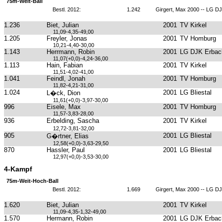
75m-Weit-Ball
Bestl. 2012:
1.242
Girgert, Max 2000 -- LG DJ
1.236
Biet, Julian
2001
TV Kirkel
11,09-4,35-49,00
1.205
Freyler, Jonas
2001
TV Homburg
10,21-4,40-30,00
1.143
Herrmann, Robin
2001
LG DJK Erbach
11,07(+0,0)-4,24-36,00
1.113
Hain, Fabian
2001
TV Kirkel
11,51-4,02-41,00
1.041
Feindl, Jonah
2001
TV Homburg
11,82-4,21-31,00
1.024
2001
LG Bliestal
L�ck, Dion
11,61(+0,0)-3,97-30,00
996
Eisele, Max
2001
TV Homburg
11,57-3,83-28,00
936
Erbelding, Sascha
2001
TV Kirkel
12,72-3,81-32,00
905
2001
LG Bliestal
G�rtner, Elias
12,58(+0,0)-3,63-29,50
870
Hassler, Paul
2001
LG Bliestal
12,97(+0,0)-3,53-30,00
4-Kampf
75m-Weit-Hoch-Ball
Bestl. 2012:
1.669
Girgert, Max 2000 -- LG DJ
1.620
Biet, Julian
2001
TV Kirkel
11,09-4,35-1,32-49,00
1.570
Hermann, Robin
2001
LG DJK Erbach