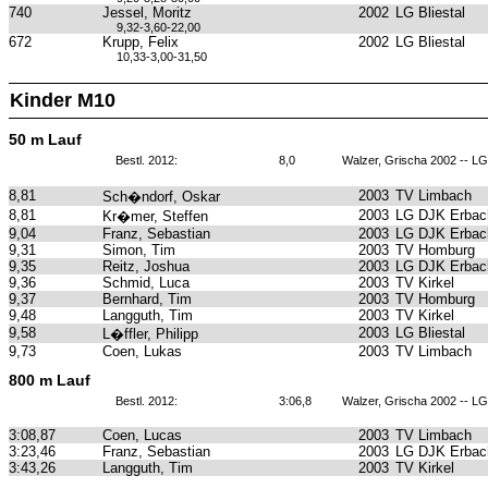
740
Jessel, Moritz
2002
LG Bliestal
9,32-3,60-22,00
672
Krupp, Felix
2002
LG Bliestal
10,33-3,00-31,50
Kinder M10
50 m Lauf
Bestl. 2012:
8,0
Walzer, Grischa 2002 -- L
8,81
2003
TV Limbach
Sch�ndorf, Oskar
8,81
2003
LG DJK Erbach
Kr�mer, Steffen
9,04
Franz, Sebastian
2003
LG DJK Erbach
9,31
Simon, Tim
2003
TV Homburg
9,35
Reitz, Joshua
2003
LG DJK Erbach
9,36
Schmid, Luca
2003
TV Kirkel
9,37
Bernhard, Tim
2003
TV Homburg
9,48
Langguth, Tim
2003
TV Kirkel
9,58
2003
LG Bliestal
L�ffler, Philipp
9,73
Coen, Lukas
2003
TV Limbach
800 m Lauf
Bestl. 2012:
3:06,8
Walzer, Grischa 2002 -- L
3:08,87
Coen, Lucas
2003
TV Limbach
3:23,46
Franz, Sebastian
2003
LG DJK Erbach
3:43,26
Langguth, Tim
2003
TV Kirkel