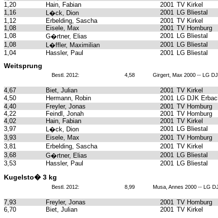
1,20
Hain, Fabian
2001
TV Kirkel
1,16
2001
LG Bliestal
L�ck, Dion
1,12
Erbelding, Sascha
2001
TV Kirkel
1,08
Eisele, Max
2001
TV Homburg
1,08
2001
LG Bliestal
G�rtner, Elias
1,08
2001
LG Bliestal
L�ffler, Maximilian
1,04
Hassler, Paul
2001
LG Bliestal
Weitsprung
Bestl. 2012:
4,58
Girgert, Max 2000 -- LG DJ
4,67
Biet, Julian
2001
TV Kirkel
4,50
Hermann, Robin
2001
LG DJK Erbach
4,40
Freyler, Jonas
2001
TV Homburg
4,22
Feindl, Jonah
2001
TV Homburg
4,02
Hain, Fabian
2001
TV Kirkel
3,97
2001
LG Bliestal
L�ck, Dion
3,93
Eisele, Max
2001
TV Homburg
3,81
Erbelding, Sascha
2001
TV Kirkel
3,68
2001
LG Bliestal
G�rtner, Elias
3,53
Hassler, Paul
2001
LG Bliestal
Kugelsto� 3 kg
Bestl. 2012:
8,99
Musa, Annes 2000 -- LG DJ
7,93
Freyler, Jonas
2001
TV Homburg
6,70
Biet, Julian
2001
TV Kirkel