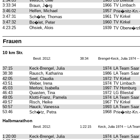
2:54:05
Welsch, Uwe
1965
LG Bliestal
3:33:34
1966
TV Limbach
Braun, J�rg
3:46:02
Helfen, Michael
1957
Prie�nitz-Kn.
3:47:31
1961
TV Kirkel
Sch�fer, Thomas
3:47:32
1960
TV Kirkel
Bo�let, Peter
4:23:25
Ohsiek, Alois
1939
TV Oberw�rz
Frauen
10 km Str.
Bestl. 2012:
38:34
Brengel-Keck, Julia 1974 -
37:15
Keck-Brengel, Julia
1974
LA Team Saar
38:38
Rausch, Katharina
1986
LA Team Saar
42:05
Seel, Claudia
1972
TV Kirkel
43:51
Weber, Irena
1974
TV Limbach
45:03
Merloni, Isabella
1997
TV Homburg
46:43
Quasten, Tina
1972
LG Bliestal
49:05
Klotti-Franz, Pamela
1974
LA Team Saar
49:57
Risch, Heike
1967
TV Kirkel
50:57
Hauck, Vanessa
1993
LA Team Saar
53:46
1968
Sch�tz, Petra
Prie�nitz-Kn.
Halbmarathon
Bestl. 2012:
1:22:15
Keck, Julia 1974 -- LA Tea
1:20:00
Keck-Brengel, Julia
1974
LA Team Saar