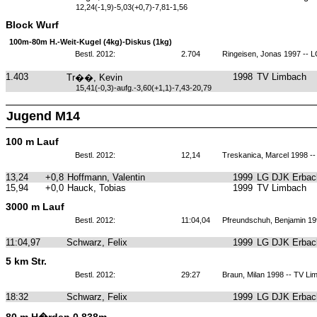
12,24(-1,9)-5,03(+0,7)-7,81-1,56
Block Wurf
100m-80m H.-Weit-Kugel (4kg)-Diskus (1kg)
Bestl. 2012:
2.704
Ringeisen, Jonas 1997 -- 
1.403
1998
TV Limbach
Tr��, Kevin
15,41(-0,3)-aufg.-3,60(+1,1)-7,43-20,79
Jugend M14
100 m Lauf
Bestl. 2012:
12,14
Treskanica, Marcel 1998 -
13,24
+0,8
Hoffmann, Valentin
1999
LG DJK Erbach
15,94
+0,0
Hauck, Tobias
1999
TV Limbach
3000 m Lauf
Bestl. 2012:
11:04,04
Pfreundschuh, Benjamin 19
11:04,97
Schwarz, Felix
1999
LG DJK Erbach
5 km Str.
Bestl. 2012:
29:27
Braun, Milan 1998 -- TV Li
18:32
Schwarz, Felix
1999
LG DJK Erbach