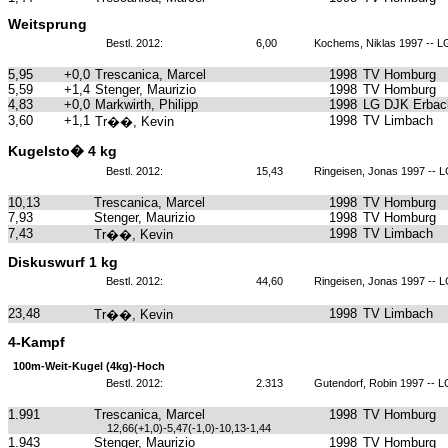
Weitsprung
Bestl. 2012:
6,00
Kochems, Niklas 1997 -- L
5,95
+0,0
Trescanica, Marcel
1998
TV Homburg
5,59
+1,4
Stenger, Maurizio
1998
TV Homburg
4,83
+0,0
Markwirth, Philipp
1998
LG DJK Erbach
3,60
+1,1
1998
TV Limbach
Tr��, Kevin
Kugelsto� 4 kg
Bestl. 2012:
15,43
Ringeisen, Jonas 1997 -- 
10,13
Trescanica, Marcel
1998
TV Homburg
7,93
Stenger, Maurizio
1998
TV Homburg
7,43
1998
TV Limbach
Tr��, Kevin
Diskuswurf 1 kg
Bestl. 2012:
44,60
Ringeisen, Jonas 1997 -- 
23,48
1998
TV Limbach
Tr��, Kevin
4-Kampf
100m-Weit-Kugel (4kg)-Hoch
Bestl. 2012:
2.313
Gutendorf, Robin 1997 -- 
1.991
Trescanica, Marcel
1998
TV Homburg
12,66(+1,0)-5,47(-1,0)-10,13-1,44
1.943
Stenger, Maurizio
1998
TV Homburg