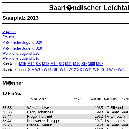
Saarl�ndischer Leichtat
Saarpfalz 2013
M�nner
Frauen
M�nnliche Jugend U20
M�nnliche Jugend U18
Weibliche Jugend U20
Weibliche Jugend U18
Sch�ler:
M15
M14
SB
M13
M12
SC
M11
M10
SD
M09
M08
Sch�lerinnen:
SIA
W15
W14
SIB
W13
W12
SIC
W11
W10
SID
W09
W08
M�nner
10 km Str.
Bestl. 2012:
36:24
Welsch, Uwe 1965 -- LG Bli
35:35
Welsch, Uwe
1965
LG Bliestal
36:33
Badt, Johannes
1993
LA Team Saar
38:44
Frego, Hartmut
1962
TV Limbach
38:47
Imbsweiler, Philippe
1971
TV Limbach
39:23
Frenzel, Martin
1958
LA Team Saar