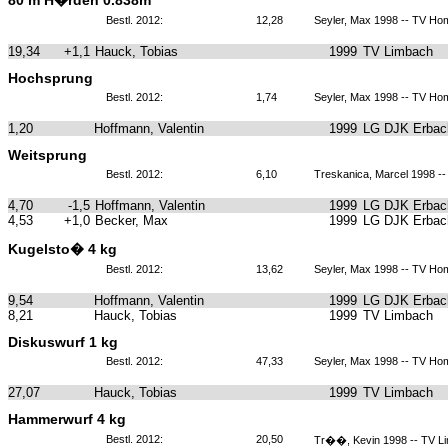
80 m H�rden 0.838m
Bestl. 2012:
12,28
Seyler, Max 1998 -- TV Ho
19,34
+1,1
Hauck, Tobias
1999
TV Limbach
Hochsprung
Bestl. 2012:
1,74
Seyler, Max 1998 -- TV Ho
1,20
Hoffmann, Valentin
1999
LG DJK Erbach
Weitsprung
Bestl. 2012:
6,10
Treskanica, Marcel 1998 -
4,70
-1,5
Hoffmann, Valentin
1999
LG DJK Erbach
4,53
+1,0
Becker, Max
1999
LG DJK Erbach
Kugelsto� 4 kg
Bestl. 2012:
13,62
Seyler, Max 1998 -- TV Ho
9,54
Hoffmann, Valentin
1999
LG DJK Erbach
8,21
Hauck, Tobias
1999
TV Limbach
Diskuswurf 1 kg
Bestl. 2012:
47,33
Seyler, Max 1998 -- TV Ho
27,07
Hauck, Tobias
1999
TV Limbach
Hammerwurf 4 kg
Bestl. 2012:
20,50
Tr��, Kevin 1998 -- TV L