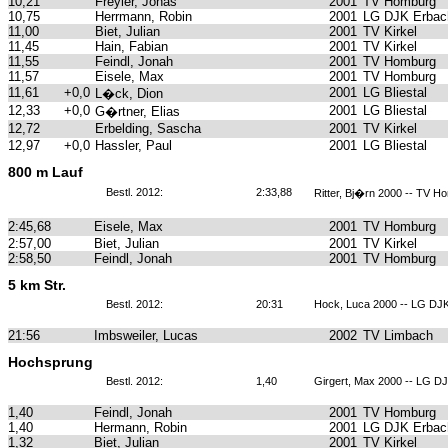
10,21
Freyler, Jonas
2001
TV Homburg
10,75
Herrmann, Robin
2001
LG DJK Erbach
11,00
Biet, Julian
2001
TV Kirkel
11,45
Hain, Fabian
2001
TV Kirkel
11,55
Feindl, Jonah
2001
TV Homburg
11,57
Eisele, Max
2001
TV Homburg
11,61
+0,0
2001
LG Bliestal
L�ck, Dion
12,33
+0,0
2001
LG Bliestal
G�rtner, Elias
12,72
Erbelding, Sascha
2001
TV Kirkel
12,97
+0,0
Hassler, Paul
2001
LG Bliestal
800 m Lauf
Bestl. 2012:
2:33,88
Ritter, Bj�rn 2000 -- TV H
2:45,68
Eisele, Max
2001
TV Homburg
2:57,00
Biet, Julian
2001
TV Kirkel
2:58,50
Feindl, Jonah
2001
TV Homburg
5 km Str.
Bestl. 2012:
20:31
Hock, Luca 2000 -- LG DJK
21:56
Imbsweiler, Lucas
2002
TV Limbach
Hochsprung
Bestl. 2012:
1,40
Girgert, Max 2000 -- LG DJ
1,40
Feindl, Jonah
2001
TV Homburg
1,40
Hermann, Robin
2001
LG DJK Erbach
1,32
Biet, Julian
2001
TV Kirkel