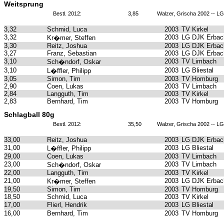
Weitsprung
Bestl. 2012:
3,85
Walzer, Grischa 2002 -- L
3,32
Schmid, Luca
2003
TV Kirkel
3,32
2003
LG DJK Erbach
Kr�mer, Steffen
3,30
Reitz, Joshua
2003
LG DJK Erbach
3,27
Franz, Sebastian
2003
LG DJK Erbach
3,10
2003
TV Limbach
Sch�ndorf, Oskar
3,10
2003
LG Bliestal
L�ffler, Philipp
3,05
Simon, Tim
2003
TV Homburg
2,90
Coen, Lukas
2003
TV Limbach
2,84
Langguth, Tim
2003
TV Kirkel
2,83
Bernhard, Tim
2003
TV Homburg
Schlagball 80g
Bestl. 2012:
35,50
Walzer, Grischa 2002 -- L
33,00
Reitz, Joshua
2003
LG DJK Erbach
31,00
2003
LG Bliestal
L�ffler, Philipp
29,00
Coen, Lukas
2003
TV Limbach
23,00
2003
TV Limbach
Sch�ndorf, Oskar
22,00
Langguth, Tim
2003
TV Kirkel
21,00
2003
LG DJK Erbach
Kr�mer, Steffen
19,50
Simon, Tim
2003
TV Homburg
18,50
Schmid, Luca
2003
TV Kirkel
17,00
Flierl, Hendrik
2003
LG Bliestal
16,00
Bernhard, Tim
2003
TV Homburg