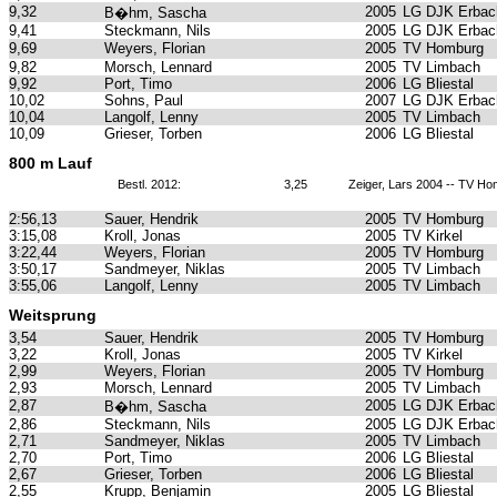
9,32
2005
LG DJK Erbach
B�hm, Sascha
9,41
Steckmann, Nils
2005
LG DJK Erbach
9,69
Weyers, Florian
2005
TV Homburg
9,82
Morsch, Lennard
2005
TV Limbach
9,92
Port, Timo
2006
LG Bliestal
10,02
Sohns, Paul
2007
LG DJK Erbach
10,04
Langolf, Lenny
2005
TV Limbach
10,09
Grieser, Torben
2006
LG Bliestal
800 m Lauf
Bestl. 2012:
3,25
Zeiger, Lars 2004 -- TV H
2:56,13
Sauer, Hendrik
2005
TV Homburg
3:15,08
Kroll, Jonas
2005
TV Kirkel
3:22,44
Weyers, Florian
2005
TV Homburg
3:50,17
Sandmeyer, Niklas
2005
TV Limbach
3:55,06
Langolf, Lenny
2005
TV Limbach
Weitsprung
3,54
Sauer, Hendrik
2005
TV Homburg
3,22
Kroll, Jonas
2005
TV Kirkel
2,99
Weyers, Florian
2005
TV Homburg
2,93
Morsch, Lennard
2005
TV Limbach
2,87
2005
LG DJK Erbach
B�hm, Sascha
2,86
Steckmann, Nils
2005
LG DJK Erbach
2,71
Sandmeyer, Niklas
2005
TV Limbach
2,70
Port, Timo
2006
LG Bliestal
2,67
Grieser, Torben
2006
LG Bliestal
2,55
Krupp, Benjamin
2005
LG Bliestal