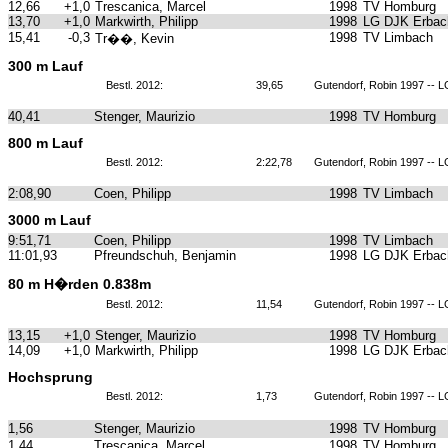
12,66
+1,0
Trescanica, Marcel
1998
TV Homburg
13,70
+1,0
Markwirth, Philipp
1998
LG DJK Erbach
15,41
-0,3
1998
TV Limbach
Tr��, Kevin
300 m Lauf
Bestl. 2012:
39,65
Gutendorf, Robin 1997 -- 
40,41
Stenger, Maurizio
1998
TV Homburg
800 m Lauf
Bestl. 2012:
2:22,78
Gutendorf, Robin 1997 -- 
2:08,90
Coen, Philipp
1998
TV Limbach
3000 m Lauf
9:51,71
Coen, Philipp
1998
TV Limbach
11:01,93
Pfreundschuh, Benjamin
1998
LG DJK Erbach
80 m H�rden 0.838m
Bestl. 2012:
11,54
Gutendorf, Robin 1997 -- 
13,15
+1,0
Stenger, Maurizio
1998
TV Homburg
14,09
+1,0
Markwirth, Philipp
1998
LG DJK Erbach
Hochsprung
Bestl. 2012:
1,73
Gutendorf, Robin 1997 -- 
1,56
Stenger, Maurizio
1998
TV Homburg
1,44
Trescanica, Marcel
1998
TV Homburg