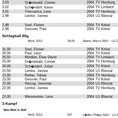
3,03
2004
TV Homburg
Gr�newald, Conner
3,02
2004
TV Limbach
Sch�ndorf, Xaver
3,01
Trescanica, Leon
2004
TV Homburg
2,98
Lemke, Jannes
2004
LG Bliestal
2,98
Seel, Florian
2004
TV Kirkel
2,98
Gessner, Paul
2004
TV Kirkel
Schlagball 80g
Bestl. 2012:
28,00
Alaimo, Marco 2003 -- LG 
31,00
Seel, Florian
2004
TV Kirkel
30,00
Paul, Leon
2004
TV Kirkel
26,50
Merdian, Elias David
2004
TV Limbach
25,00
2004
TV Homburg
Gr�newald, Conner
24,00
2004
TV Kirkel
Sch�ndorf, Julian
23,50
Lemke, Jannes
2004
LG Bliestal
23,00
Rother, Tobias
2004
TV Homburg
23,00
Gessner, Paul
2004
TV Kirkel
22,00
Herzog, Jeremias
2004
LG Bliestal
22,00
Lemke, Jannes
2004
TV Homburg
22,00
Weisenstein, Leon
2004
LG Bliestal
3-Kampf
50m-Weit-S.-Ball
Bestl. 2012:
647
L�ffler, Philipp 2003 -- LG B