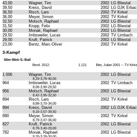
43,00
Wagner, Tim
2002
LG Bliestal
39,50
Kress, David
2002
LG DJK Erbach
36,50
Risch, Lars
2002
TV Kirkel
36,00
Meyer, Simon
2002
TV Kirkel
32,50
Motsch, Raphael
2002
LG Bliestal
31,50
Krupp, Felix
2002
LG Bliestal
30,00
Monak, Raphael
2002
LG Bliestal
29,50
Imbsweiler, Lucas
2002
TV Limbach
29,00
Kruft, Patrick
2002
LG Bliestal
23,00
Bentz, Marc-Oliver
2002
TV Kirkel
3-Kampf
50m-Weit-S.-Ball
Bestl. 2012:
1.121
Biet, Julian 2001 -- TV Kirke
1.006
Wagner, Tim
2002
LG Bliestal
8,29-3,78-40,00
964
Imbsweiler, Lucas
2002
TV Limbach
8,06-3,90-29,50
956
Motsch, Raphael
2002
LG Bliestal
8,42-3,95-32,50
894
Risch, Lars
2002
TV Kirkel
8,88-3,70-34,00
894
Kress, David
2002
LG DJK Erbach
9,16-3,57-39,50
890
Meyer, Simon
2002
TV Kirkel
8,79-3,47-36,00
827
Kruft, Patrick
2002
LG Bliestal
8,78-3,40-29,00
782
Monak, Raphael
2002
LG Bliestal
9,20-3,28-30,00