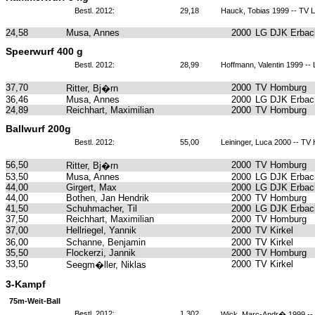
Bestl. 2012:
29,18
Hauck, Tobias 1999 -- TV 
24,58
Musa, Annes
2000
LG DJK Erbach
Speerwurf 400 g
Bestl. 2012:
28,99
Hoffmann, Valentin 1999 --
37,70
2000
TV Homburg
Ritter, Bj�rn
36,46
Musa, Annes
2000
LG DJK Erbach
24,89
Reichhart, Maximilian
2000
TV Homburg
Ballwurf 200g
Bestl. 2012:
55,00
Leininger, Luca 2000 -- T
56,50
2000
TV Homburg
Ritter, Bj�rn
53,50
Musa, Annes
2000
LG DJK Erbach
44,00
Girgert, Max
2000
LG DJK Erbach
44,00
Bothen, Jan Hendrik
2000
TV Homburg
41,50
Schuhmacher, Til
2000
LG DJK Erbach
37,50
Reichhart, Maximilian
2000
TV Homburg
37,00
Hellriegel, Yannik
2000
TV Kirkel
36,00
Schanne, Benjamin
2000
TV Kirkel
35,50
Flockerzi, Jannik
2000
TV Homburg
33,50
2000
TV Kirkel
Seegm�ller, Niklas
3-Kampf
75m-Weit-Ball
Bestl. 2012:
1.302
Wick, Marc-Andr� 1999 -