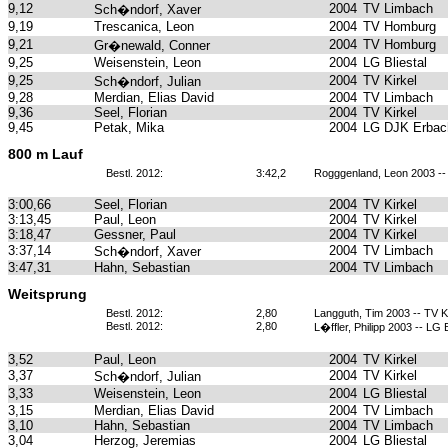
9,12
2004
TV Limbach
Sch�ndorf, Xaver
9,19
Trescanica, Leon
2004
TV Homburg
9,21
2004
TV Homburg
Gr�newald, Conner
9,25
Weisenstein, Leon
2004
LG Bliestal
9,25
2004
TV Kirkel
Sch�ndorf, Julian
9,28
Merdian, Elias David
2004
TV Limbach
9,36
Seel, Florian
2004
TV Kirkel
9,45
Petak, Mika
2004
LG DJK Erbach
800 m Lauf
Bestl. 2012:
3:42,2
Rogggenland, Leon 2003 -- 
3:00,66
Seel, Florian
2004
TV Kirkel
3:13,45
Paul, Leon
2004
TV Kirkel
3:18,47
Gessner, Paul
2004
TV Kirkel
3:37,14
2004
TV Limbach
Sch�ndorf, Xaver
3:47,31
Hahn, Sebastian
2004
TV Limbach
Weitsprung
Bestl. 2012:
2,80
Langguth, Tim 2003 -- TV K
Bestl. 2012:
2,80
L�ffler, Philipp 2003 -- LG B
3,52
Paul, Leon
2004
TV Kirkel
3,37
2004
TV Kirkel
Sch�ndorf, Julian
3,33
Weisenstein, Leon
2004
LG Bliestal
3,15
Merdian, Elias David
2004
TV Limbach
3,10
Hahn, Sebastian
2004
TV Limbach
3,04
Herzog, Jeremias
2004
LG Bliestal