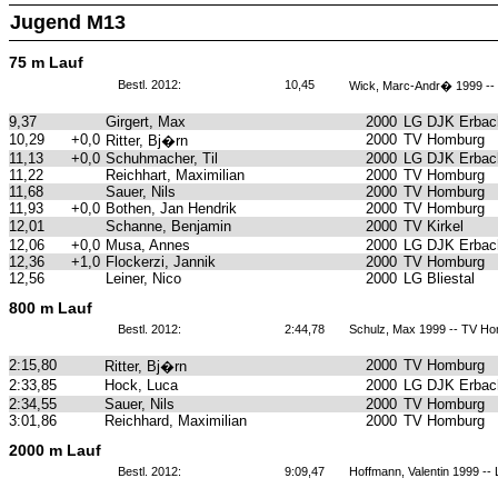
Jugend M13
75 m Lauf
Bestl. 2012:
10,45
Wick, Marc-Andr� 1999 -
9,37
Girgert, Max
2000
LG DJK Erbach
10,29
+0,0
2000
TV Homburg
Ritter, Bj�rn
11,13
+0,0
Schuhmacher, Til
2000
LG DJK Erbach
11,22
Reichhart, Maximilian
2000
TV Homburg
11,68
Sauer, Nils
2000
TV Homburg
11,93
+0,0
Bothen, Jan Hendrik
2000
TV Homburg
12,01
Schanne, Benjamin
2000
TV Kirkel
12,06
+0,0
Musa, Annes
2000
LG DJK Erbach
12,36
+1,0
Flockerzi, Jannik
2000
TV Homburg
12,56
Leiner, Nico
2000
LG Bliestal
800 m Lauf
Bestl. 2012:
2:44,78
Schulz, Max 1999 -- TV H
2:15,80
2000
TV Homburg
Ritter, Bj�rn
2:33,85
Hock, Luca
2000
LG DJK Erbach
2:34,55
Sauer, Nils
2000
TV Homburg
3:01,86
Reichhard, Maximilian
2000
TV Homburg
2000 m Lauf
Bestl. 2012:
9:09,47
Hoffmann, Valentin 1999 --