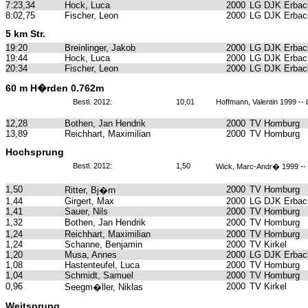
7:23,34
Hock, Luca
2000
LG DJK Erbach
8:02,75
Fischer, Leon
2000
LG DJK Erbach
5 km Str.
19:20
Breinlinger, Jakob
2000
LG DJK Erbach
19:44
Hock, Luca
2000
LG DJK Erbach
20:34
Fischer, Leon
2000
LG DJK Erbach
60 m H�rden 0.762m
Bestl. 2012:
10,01
Hoffmann, Valentin 1999 --
12,28
Bothen, Jan Hendrik
2000
TV Homburg
13,89
Reichhart, Maximilian
2000
TV Homburg
Hochsprung
Bestl. 2012:
1,50
Wick, Marc-Andr� 1999 -
1,50
2000
TV Homburg
Ritter, Bj�rn
1,44
Girgert, Max
2000
LG DJK Erbach
1,41
Sauer, Nils
2000
TV Homburg
1,32
Bothen, Jan Hendrik
2000
TV Homburg
1,24
Reichhart, Maximilian
2000
TV Homburg
1,24
Schanne, Benjamin
2000
TV Kirkel
1,20
Musa, Annes
2000
LG DJK Erbach
1,08
Hastenteufel, Luca
2000
TV Homburg
1,04
Schmidt, Samuel
2000
TV Homburg
0,96
2000
TV Kirkel
Seegm�ller, Niklas
Weitsprung