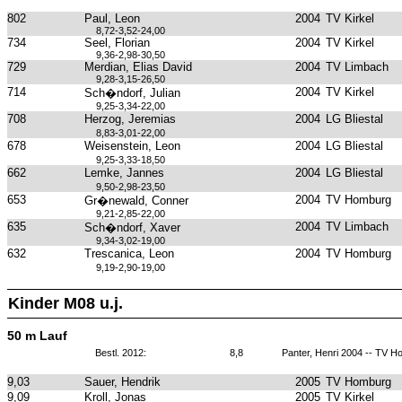
802
Paul, Leon
2004
TV Kirkel
8,72-3,52-24,00
734
Seel, Florian
2004
TV Kirkel
9,36-2,98-30,50
729
Merdian, Elias David
2004
TV Limbach
9,28-3,15-26,50
714
2004
TV Kirkel
Sch�ndorf, Julian
9,25-3,34-22,00
708
Herzog, Jeremias
2004
LG Bliestal
8,83-3,01-22,00
678
Weisenstein, Leon
2004
LG Bliestal
9,25-3,33-18,50
662
Lemke, Jannes
2004
LG Bliestal
9,50-2,98-23,50
653
2004
TV Homburg
Gr�newald, Conner
9,21-2,85-22,00
635
2004
TV Limbach
Sch�ndorf, Xaver
9,34-3,02-19,00
632
Trescanica, Leon
2004
TV Homburg
9,19-2,90-19,00
Kinder M08 u.j.
50 m Lauf
Bestl. 2012:
8,8
Panter, Henri 2004 -- TV 
9,03
Sauer, Hendrik
2005
TV Homburg
9,09
Kroll, Jonas
2005
TV Kirkel