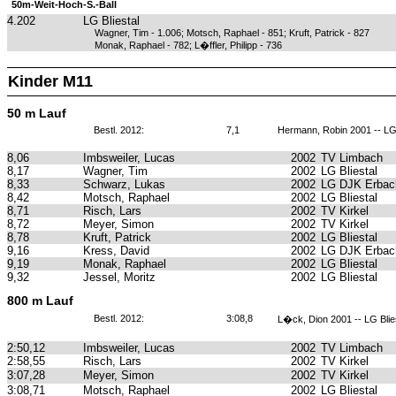
50m-Weit-Hoch-S.-Ball
4.202
LG Bliestal
Wagner, Tim - 1.006; Motsch, Raphael - 851; Kruft, Patrick - 827
Monak, Raphael - 782; L�ffler, Philipp - 736
Kinder M11
50 m Lauf
Bestl. 2012:
7,1
Hermann, Robin 2001 -- LG
8,06
Imbsweiler, Lucas
2002
TV Limbach
8,17
Wagner, Tim
2002
LG Bliestal
8,33
Schwarz, Lukas
2002
LG DJK Erbach
8,42
Motsch, Raphael
2002
LG Bliestal
8,71
Risch, Lars
2002
TV Kirkel
8,72
Meyer, Simon
2002
TV Kirkel
8,78
Kruft, Patrick
2002
LG Bliestal
9,16
Kress, David
2002
LG DJK Erbach
9,19
Monak, Raphael
2002
LG Bliestal
9,32
Jessel, Moritz
2002
LG Bliestal
800 m Lauf
Bestl. 2012:
3:08,8
L�ck, Dion 2001 -- LG Blie
2:50,12
Imbsweiler, Lucas
2002
TV Limbach
2:58,55
Risch, Lars
2002
TV Kirkel
3:07,28
Meyer, Simon
2002
TV Kirkel
3:08,71
Motsch, Raphael
2002
LG Bliestal