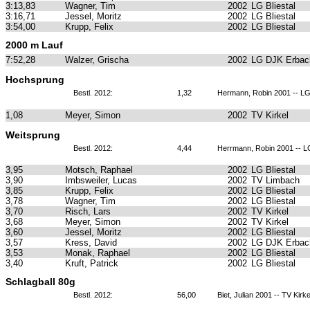
3:13,83
Wagner, Tim
2002
LG Bliestal
3:16,71
Jessel, Moritz
2002
LG Bliestal
3:54,00
Krupp, Felix
2002
LG Bliestal
2000 m Lauf
7:52,28
Walzer, Grischa
2002
LG DJK Erbach
Hochsprung
Bestl. 2012:
1,32
Hermann, Robin 2001 -- LG
1,08
Meyer, Simon
2002
TV Kirkel
Weitsprung
Bestl. 2012:
4,44
Herrmann, Robin 2001 -- L
3,95
Motsch, Raphael
2002
LG Bliestal
3,90
Imbsweiler, Lucas
2002
TV Limbach
3,85
Krupp, Felix
2002
LG Bliestal
3,78
Wagner, Tim
2002
LG Bliestal
3,70
Risch, Lars
2002
TV Kirkel
3,68
Meyer, Simon
2002
TV Kirkel
3,60
Jessel, Moritz
2002
LG Bliestal
3,57
Kress, David
2002
LG DJK Erbach
3,53
Monak, Raphael
2002
LG Bliestal
3,40
Kruft, Patrick
2002
LG Bliestal
Schlagball 80g
Bestl. 2012:
56,00
Biet, Julian 2001 -- TV Kirke