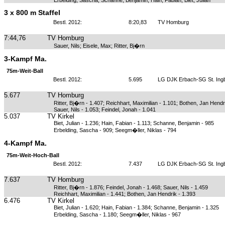
Erbelding, Sascha; Schanne, Benjamin; Hain, Fabian; Biet, Julian
3 x 800 m Staffel
Bestl. 2012:
8:20,83
TV Homburg
7:44,76
TV Homburg
Sauer, Nils; Eisele, Max; Ritter, Bj�rn
3-Kampf Ma.
75m-Weit-Ball
Bestl. 2012:
5.695
LG DJK Erbach-SG St. Ingb
5.677
TV Homburg
Ritter, Bj�rn - 1.407; Reichhart, Maximilian - 1.101; Bothen, Jan Hendr
Sauer, Nils - 1.053; Feindel, Jonah - 1.041
5.037
TV Kirkel
Biet, Julian - 1.236; Hain, Fabian - 1.113; Schanne, Benjamin - 985
Erbelding, Sascha - 909; Seegm�ller, Niklas - 794
4-Kampf Ma.
75m-Weit-Hoch-Ball
Bestl. 2012:
7.437
LG DJK Erbach-SG St. Ingb
7.637
TV Homburg
Ritter, Bj�rn - 1.876; Feindel, Jonah - 1.468; Sauer, Nils - 1.459
Reichhart, Maximilian - 1.441; Bothen, Jan Hendrik - 1.393
6.476
TV Kirkel
Biet, Julian - 1.620; Hain, Fabian - 1.384; Schanne, Benjamin - 1.325
Erbelding, Sascha - 1.180; Seegm�ller, Niklas - 967