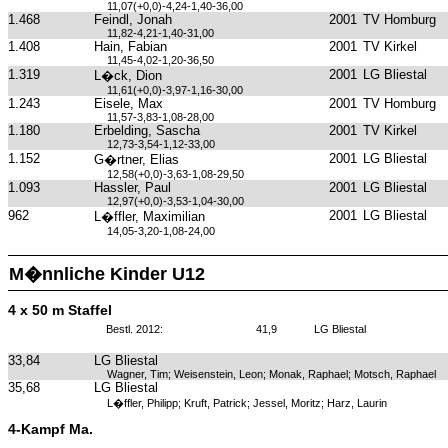
11,07(+0,0)-4,24-1,40-36,00
1.468
Feindl, Jonah
2001
TV Homburg
11,82-4,21-1,40-31,00
1.408
Hain, Fabian
2001
TV Kirkel
11,45-4,02-1,20-36,50
1.319
2001
LG Bliestal
L�ck, Dion
11,61(+0,0)-3,97-1,16-30,00
1.243
Eisele, Max
2001
TV Homburg
11,57-3,83-1,08-28,00
1.180
Erbelding, Sascha
2001
TV Kirkel
12,73-3,54-1,12-33,00
1.152
2001
LG Bliestal
G�rtner, Elias
12,58(+0,0)-3,63-1,08-29,50
1.093
Hassler, Paul
2001
LG Bliestal
12,97(+0,0)-3,53-1,04-30,00
962
2001
LG Bliestal
L�ffler, Maximilian
14,05-3,20-1,08-24,00
M�nnliche Kinder U12
4 x 50 m Staffel
Bestl. 2012:
41,9
LG Bliestal
33,84
LG Bliestal
Wagner, Tim; Weisenstein, Leon; Monak, Raphael; Motsch, Raphael
35,68
LG Bliestal
L�ffler, Philipp; Kruft, Patrick; Jessel, Moritz; Harz, Laurin
4-Kampf Ma.