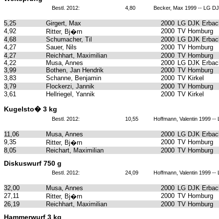
Bestl. 2012:
4,80
Becker, Max 1999 -- LG DJ
5,25
Girgert, Max
2000
LG DJK Erbach
4,92
2000
TV Homburg
Ritter, Bj�rn
4,68
Schumacher, Til
2000
LG DJK Erbach
4,27
Sauer, Nils
2000
TV Homburg
4,27
Reichhart, Maximilian
2000
TV Homburg
4,22
Musa, Annes
2000
LG DJK Erbach
3,99
Bothen, Jan Hendrik
2000
TV Homburg
3,83
Schanne, Benjamin
2000
TV Kirkel
3,79
Flockerzi, Jannik
2000
TV Homburg
3,61
Hellriegel, Yannik
2000
TV Kirkel
Kugelsto� 3 kg
Bestl. 2012:
10,55
Hoffmann, Valentin 1999 --
11,06
Musa, Annes
2000
LG DJK Erbach
9,35
2000
TV Homburg
Ritter, Bj�rn
8,05
Reichart, Maximilian
2000
TV Homburg
Diskuswurf 750 g
Bestl. 2012:
24,09
Hoffmann, Valentin 1999 --
32,00
Musa, Annes
2000
LG DJK Erbach
27,11
2000
TV Homburg
Ritter, Bj�rn
26,19
Reichhart, Maximilian
2000
TV Homburg
Hammerwurf 3 kg