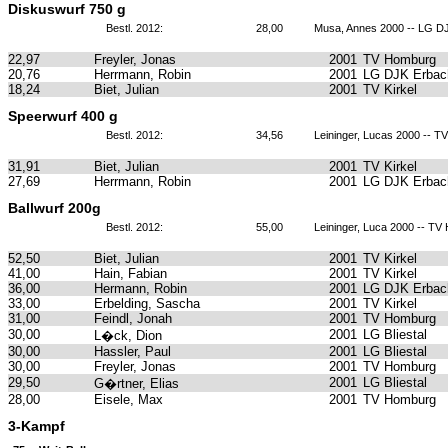
Diskuswurf 750 g
Bestl. 2012:
28,00
Musa, Annes 2000 -- LG DJ
22,97
Freyler, Jonas
2001
TV Homburg
20,76
Herrmann, Robin
2001
LG DJK Erbach
18,24
Biet, Julian
2001
TV Kirkel
Speerwurf 400 g
Bestl. 2012:
34,56
Leininger, Lucas 2000 -- 
31,91
Biet, Julian
2001
TV Kirkel
27,69
Herrmann, Robin
2001
LG DJK Erbach
Ballwurf 200g
Bestl. 2012:
55,00
Leininger, Luca 2000 -- T
52,50
Biet, Julian
2001
TV Kirkel
41,00
Hain, Fabian
2001
TV Kirkel
36,00
Hermann, Robin
2001
LG DJK Erbach
33,00
Erbelding, Sascha
2001
TV Kirkel
31,00
Feindl, Jonah
2001
TV Homburg
30,00
2001
LG Bliestal
L�ck, Dion
30,00
Hassler, Paul
2001
LG Bliestal
30,00
Freyler, Jonas
2001
TV Homburg
29,50
2001
LG Bliestal
G�rtner, Elias
28,00
Eisele, Max
2001
TV Homburg
3-Kampf